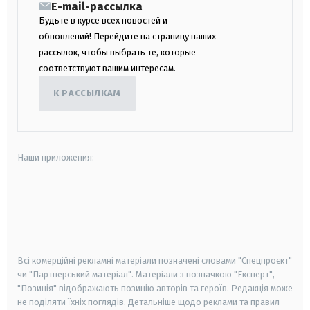
E-mail-рассылка
Будьте в курсе всех новостей и
обновлений! Перейдите на страницу наших
рассылок, чтобы выбрать те, которые
соответствуют вашим интересам.
К РАССЫЛКАМ
Наши приложения:
android
apple
smart tv
samsung smart tv
Всі комерційні рекламні матеріали позначені словами "Спецпроєкт"
чи "Партнерський матеріал". Матеріали з позначкою "Експерт",
"Позиція" відображають позицію авторів та героїв. Редакція може
не поділяти їхніх поглядів. Детальніше щодо реклами та правил