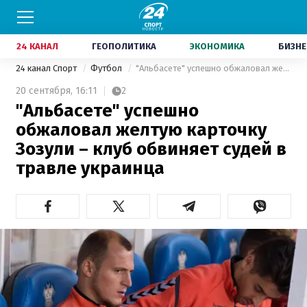
24 КАНАЛ
ГЕОПОЛИТИКА
ЭКОНОМИКА
БИЗНЕ
24 канал Спорт
Футбол
"Альбасете" успешно обжаловал желтую карточку Зозули – клуб обвиняет судей в травле украинца
20 сентября,
16:11
2
"Альбасете" успешно
обжаловал желтую карточку
Зозули – клуб обвиняет судей в
травле украинца