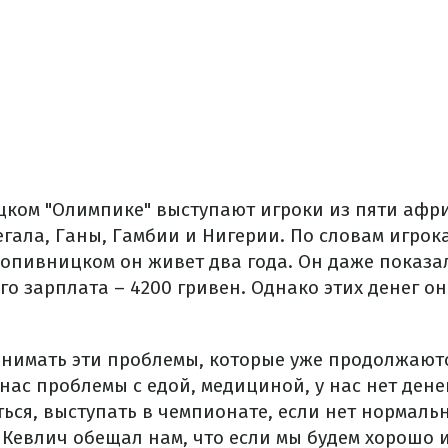
цком "Олимпике" выступают игроки из пяти афри
егала, Ганы, Гамбии и Нигерии. По словам игрок
ропивницком он живет два года. Он даже показал
го зарплата – 4200 гривен. Однако этих денег он
днимать эти проблемы, которые уже продолжаются
 нас проблемы с едой, медициной, у нас нет дене
ься, выступать в чемпионате, если нет нормаль
Кевлич обещал нам, что если мы будем хорошо иг