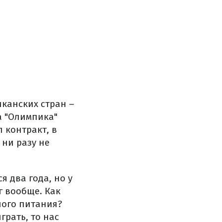
канских стран –
а "Олимпика"
 контракт, в
 ни разу не
 два года, но у
г вообще. Как
ного питания?
рать, то нас