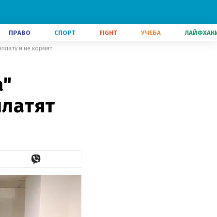
ПРАВО
СПОРТ
FIGHT
УЧЕБА
ЛАЙФХАК
рплату и не кормят
а"
платят