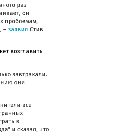
много раз
аивает, он
их проблемам,
, –
заявил
Стив
жет возглавить
лько завтракали.
ванию они
анители все
странных
грать в
а" и сказал, что