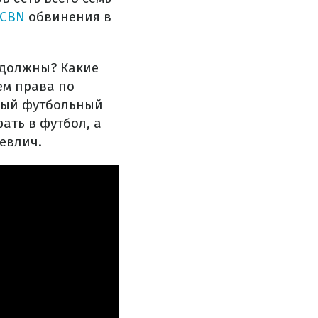
CBN
обвинения в
ы должны? Какие
ем права по
ьный футбольный
рать в футбол, а
Кевлич.