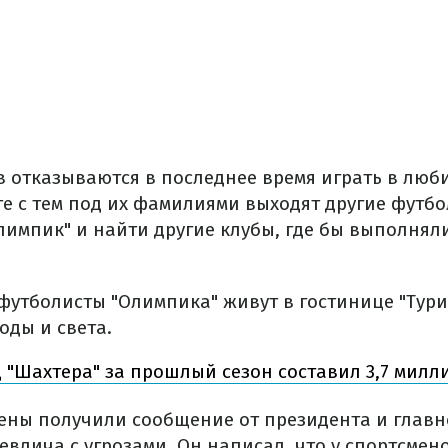
в отказываются в последнее время играть в люб
те с тем под их фамилиями выходят другие футбо
Олимпик" и найти другие клубы, где бы выполнял
утболисты "Олимпика" живут в гостинице "Турист
оды и света.
 "Шахтера" за прошлый сезон составил 3,7 милл
мены получили сообщение от президента и главн
влича с угрозами. Он написал, что у спортсмено