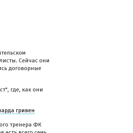
ительском
листы. Сейчас они
ись договорные
", где, как они
иарда гривен
ого тренера ФК
в есть всего семь