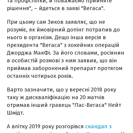
та профспілки, й поважаємо прийняте
рішення", – йдеться в заяві "Вегаса".
При цьому сам Зиков заявляє, що не
розуміє, як ймовірний допінг потрапив до
нього в організм. Дещо інша версія в
президента "Вегаса" з хокейних операцій
Джорджа МакФі. За його словами, росіянин
в особистій розмові з ним заявив, що він
приймав заборонений препарат протягом
останніх чотирьох років.
Варто зазначити, що у вересні 2018 року
таку ж дискваліфікацію на 20 матчів
отримав інший гравець "Лас-Вегаса" Нейт
Шмідт.
А влітку 2019 року розгорівся
скандал з