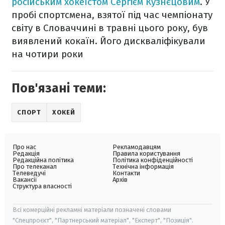
російським хокеїстом Сергієм Кузнєцовим
. У
пробі спортсмена, взятої під час чемпіонату
світу в Словаччині в травні цього року, був
виявлений кокаїн. Його дискваліфікували
на чотири роки
Пов'язані теми:
СПОРТ
ХОКЕЙ
Про нас
Рекламодавцям
Редакція
Правила користування
Редакційна політика
Політика конфіденційності
Про телеканал
Технічна інформація
Телеведучі
Контакти
Вакансії
Архів
Структура власності
Всі комерційні рекламні матеріали позначені словами
"Спецпроєкт", "Партнерський матеріал", "Експерт", "Позиція".