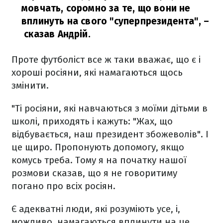
мовчать, соромно за те, що вони не
вплинуть на свого "суперпрезидента",
–
сказав Андрій.
Проте футболіст все ж таки вважає, що є і
хороші росіяни, які намагаються щось
змінити.
"Ті росіяни, які навчаються з моїми дітьми в
школі, приходять і кажуть: "Жах, що
відбувається, наш президент збожеволів". І
це щиро. Пропонують допомогу, якщо
комусь треба. Тому я на початку нашої
розмови сказав, що я не говоритиму
погано про всіх росіян.
Є адекватні люди, які розуміють усе, і,
можливо, намагаються вплинути на це