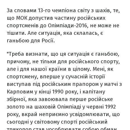
За словами 13-го чемпіона світу з шахів, те,
що МОК допустив частину російських
спортсменів до Олімпіади-2016, не може не
тішити. Але ситуація, яка склалась, є
ганьбою для Росії.
"Треба визнати, що ця ситуація є ганьбою,
причому, не тільки для російського спорту,
але і для нашої країни в цілому. Мені, як
спортсмену, вперше у сучасній історії
виступав під російським прапором у матчі з
Карповим у кінці 1990 року, і капітану
збірної, яка завоювала перше російське
золото на шаховій Олімпіаді у червні 1992
року, вкрай неприємно усвідомлювати, що
сьогодні у світовому спорті російський
триколор став уособлювати собою обман,