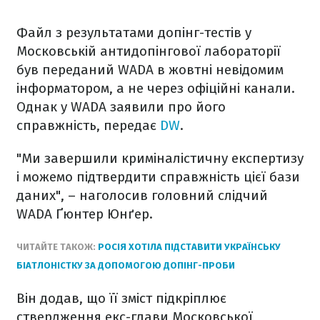
Файл з результатами допінг-тестів у
Московській антидопінгової лабораторії
був переданий WADA в жовтні невідомим
інформатором, а не через офіційні канали.
Однак у WADA заявили про його
справжність, передає
DW
.
"Ми завершили криміналістичну експертизу
і можемо підтвердити справжність цієї бази
даних", – наголосив головний слідчий
WADA Ґюнтер Юнґер.
ЧИТАЙТЕ ТАКОЖ:
РОСІЯ ХОТІЛА ПІДСТАВИТИ УКРАЇНСЬКУ
БІАТЛОНІСТКУ ЗА ДОПОМОГОЮ ДОПІНГ-ПРОБИ
Він додав, що її зміст підкріплює
ствердження екс-глави Московської