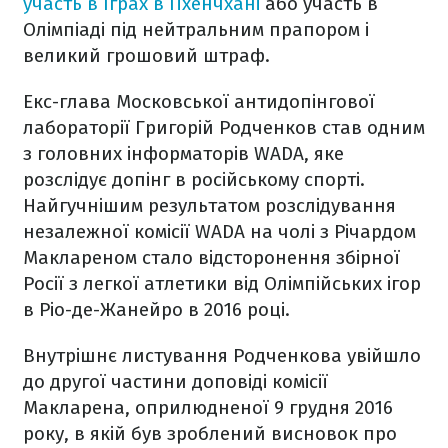
участь в Іграх в Пхенчхані
або участь в
Олімпіаді під нейтральним прапором і
великий грошовий штраф.
Екс-глава Московської антидопінгової
лабораторії Григорій Родченков став одним
з головних інформаторів WADA, яке
розслідує допінг в російському спорті.
Найгучнішим результатом розслідування
незалежної комісії WADA на чолі з Річардом
Маклареном стало відсторонення збірної
Росії з легкої атлетики від Олімпійських ігор
в Ріо-де-Жанейро в 2016 році.
Внутрішнє листування Родченкова увійшло
до другої частини доповіді комісії
Макларена, оприлюдненої 9 грудня 2016
року, в якій був зроблений висновок про