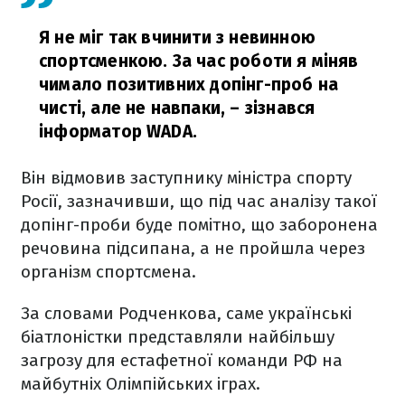
Я не міг так вчинити з невинною
спортсменкою. За час роботи я міняв
чимало позитивних допінг-проб на
чисті, але не навпаки,
– зізнався
інформатор WADA.
Він відмовив заступнику міністра спорту
Росії, зазначивши, що під час аналізу такої
допінг-проби буде помітно, що заборонена
речовина підсипана, а не пройшла через
організм спортсмена.
За словами Родченкова, саме українські
біатлоністки представляли найбільшу
загрозу для естафетної команди РФ на
майбутніх Олімпійських іграх.