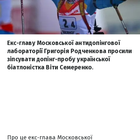
Екс-главу Московської антидопінгової
лабораторії Григорія Родченкова просили
зіпсувати допінг-пробу української
біатлоністка Віти Семеренко.
Про це екс-глава Московської