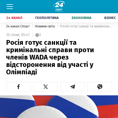
24 КАНАЛ
ГЕОПОЛІТИКА
ЕКОНОМІКА
БІЗНЕС
24 канал Спорт
Новини світу
Росія готує санкції та кримінальні справи проти членів WADA через відсторонення від участі у Олімпіаді
15 січня,
05:47
3
Росія готує санкції та
кримінальні справи проти
членів WADA через
відсторонення від участі у
Олімпіаді