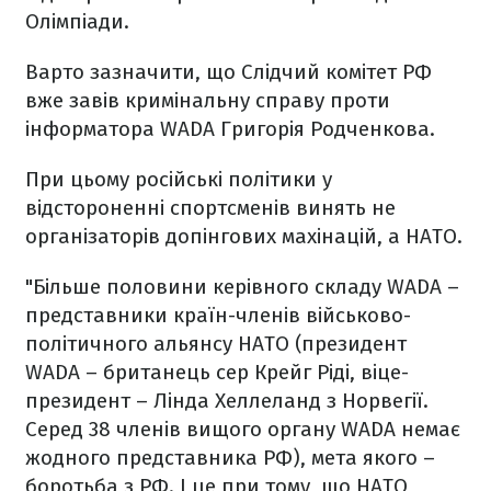
Олімпіади.
Варто зазначити, що Слідчий комітет РФ
вже завів кримінальну справу проти
інформатора WADA Григорія Родченкова.
При цьому російські політики у
відстороненні спортсменів винять не
організаторів допінгових махінацій, а НАТО.
"Більше половини керівного складу WADA –
представники країн-членів військово-
політичного альянсу НАТО (президент
WADA – британець сер Крейг Ріді, віце-
президент – Лінда Хеллеланд з Норвегії.
Серед 38 членів вищого органу WADA немає
жодного представника РФ), мета якого –
боротьба з РФ. І це при тому, що НАТО