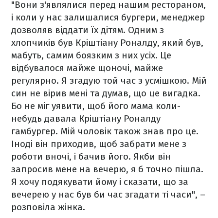
"Вони з'являлися перед нашим рестораном,
і коли у нас залишалися бургери, менеджер
дозволяв віддати їх дітям. Одним з
хлопчиків був Кріштіану Роналду, який був,
мабуть, самим боязким з них усіх. Це
відбувалося майже щоночі, майже
регулярно. Я згадую той час з усмішкою. Мій
син не вірив мені та думав, що це вигадка.
Бо не міг уявити, щоб його мама коли-
небудь давала Кріштіану Роналду
гамбургер. Мій чоловік також знав про це.
Іноді він приходив, щоб забрати мене з
роботи вночі, і бачив його. Якби він
запросив мене на вечерю, я б точно пішла.
Я хочу подякувати йому і сказати, що за
вечерею у нас був би час згадати ті часи", –
розповіла жінка.