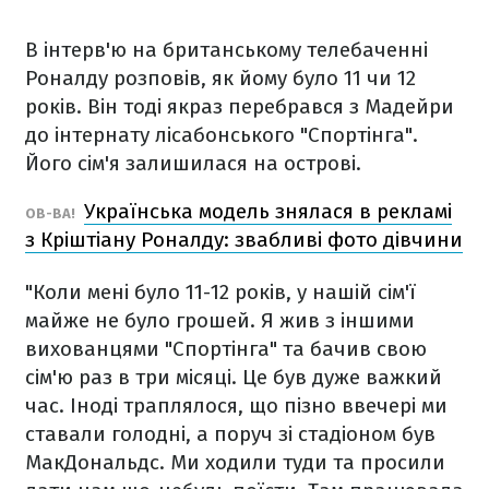
В інтерв'ю на британському телебаченні
Роналду розповів, як йому було 11 чи 12
років. Він тоді якраз перебрався з Мадейри
до інтернату лісабонського "Спортінга".
Його сім'я залишилася на острові.
Українська модель знялася в рекламі
ОВ-ВА!
з Кріштіану Роналду: звабливі фото дівчини
"Коли мені було 11-12 років, у нашій сім'ї
майже не було грошей. Я жив з іншими
вихованцями "Спортінга" та бачив свою
сім'ю раз в три місяці. Це був дуже важкий
час. Іноді траплялося, що пізно ввечері ми
ставали голодні, а поруч зі стадіоном був
МакДональдс. Ми ходили туди та просили