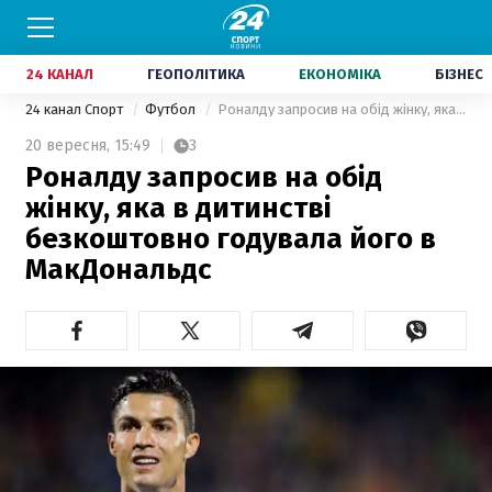
24 КАНАЛ
ГЕОПОЛІТИКА
ЕКОНОМІКА
БІЗНЕС
24 канал Спорт
Футбол
Роналду запросив на обід жінку, яка в дитинстві безкоштовно годувала його в МакДональдс
20 вересня,
15:49
3
Роналду запросив на обід
жінку, яка в дитинстві
безкоштовно годувала його в
МакДональдс