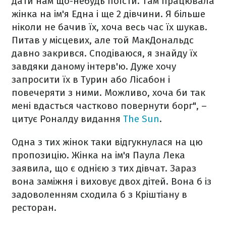
дати нам що-небудь поїсти. Там працювала
жінка на ім'я Една і ще 2 дівчини. Я більше
ніколи не бачив їх, хоча весь час їх шукав.
Питав у місцевих, але той МакДональдс
давно закрився. Сподіваюся, я знайду їх
завдяки даному інтерв'ю. Дуже хочу
запросити їх в Турин або Лісабон і
повечеряти з ними. Можливо, хоча би так
мені вдасться частково повернути борг", –
цитує Роналду видання
The Sun
.
Одна з тих жінок таки відгукнулася на цю
пропозицію. Жінка на ім'я Паула Лека
заявила, що є однією з тих дівчат. Зараз
вона заміжня і виховує двох дітей. Вона б із
задоволенням сходила б з Кріштіану в
ресторан.