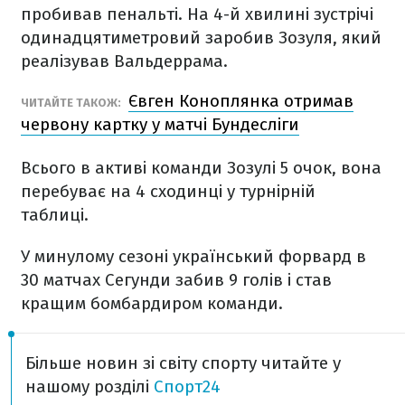
пробивав пенальті. На 4-й хвилині зустрічі
одинадцятиметровий заробив Зозуля, який
реалізував Вальдеррама.
Євген Коноплянка отримав
ЧИТАЙТЕ ТАКОЖ:
червону картку у матчі Бундесліги
Всього в активі команди Зозулі 5 очок, вона
перебуває на 4 сходинці у турнірній
таблиці.
У минулому сезоні український форвард в
30 матчах Сегунди забив 9 голів і став
кращим бомбардиром команди.
Більше новин зі світу спорту читайте у
нашому розділі
Спорт24