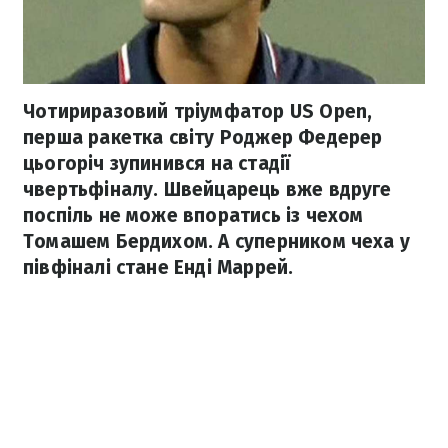
Чотириразовий тріумфатор US Open,
перша ракетка світу Роджер Федерер
цьогоріч зупинився на стадії
чвертьфіналу. Швейцарець вже вдруге
поспіль не може впоратись із чехом
Томашем Бердихом. А суперником чеха у
півфіналі стане Енді Маррей.