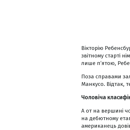
Вікторію Ребенсбу
звітному старті н
лише п’ятою, Ребе
Поза справами зал
Манкусо. Відтак, 
Чоловіча класифі
А от на вершині ч
на дебютному етап
американець дові