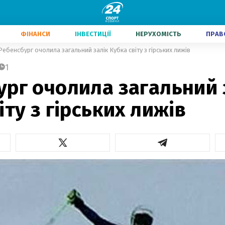
ФІНАНСИ
ІНВЕСТИЦІЇ
НЕРУХОМІСТЬ
ПРАВ
Ребенсбург очолила загальний залік Кубка світу з гірських лижів
1
рг очолила загальний 
іту з гірських лижів