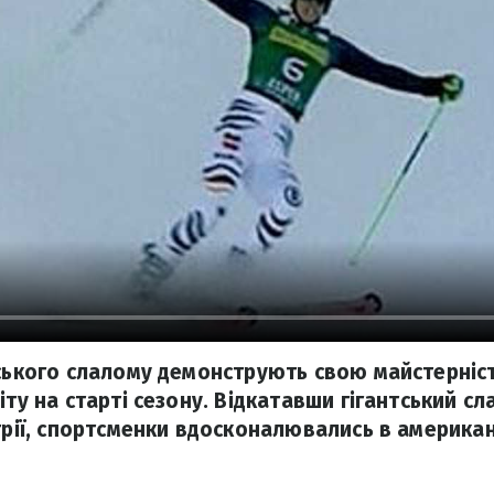
тського слалому демонструють свою майстерніст
іту на старті сезону. Відкатавши гігантський сл
стрії, спортсменки вдосконалювались в американ