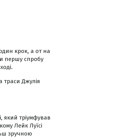
один крок, а от на
ши першу спробу
ході.
а траси Джулія
і, який тріумфував
кому Лейк Луїсі
льш зручною