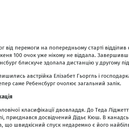
рг від перемоги на попередньому старті відділив 
імкеня 100 очок уже нікому не віддала. Завершив
нсбург блискуче здолала дистанцію у другому під
ишились австрійка Елізабет Гьоргль і господарк
тепер саме Ребенсбург очолює загальний залік.
кація
оловічої класифікації двовладдя. До Теда Ліджетт
і, приєднався досвідчений Дідьє Кюш. В канадсь
в, що швидкісний спуск недаремно є його найбі