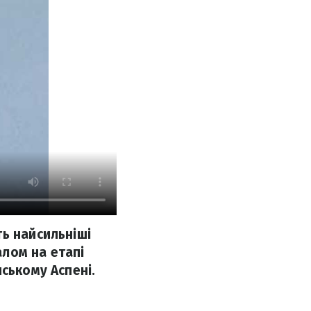
ь найсильніші
алом на етапі
ському Аспені.