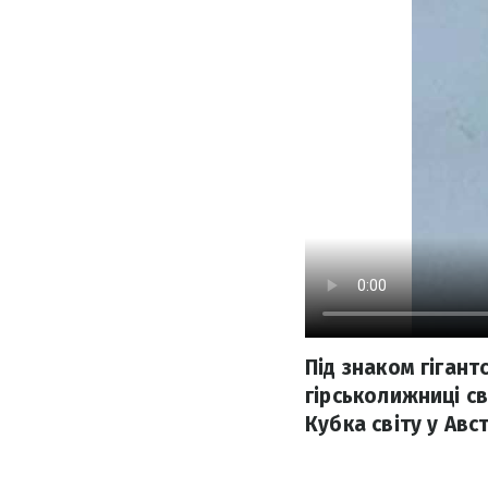
Під знаком гіган
гірськолижниці св
Кубка світу у Ав