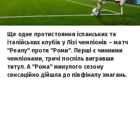
Ще одне протистояння іспанських та
італійських клубів у Лізі чемпіонів – матч
"Реалу" проти "Роми". Перші є чинними
чемпіонами, тричі поспіль вигравши
титул. А "Рома" минулого сезону
сенсаційно дійшла до півфіналу змагань.