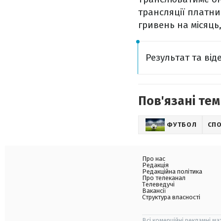
трансляції платни
гривень на місяць
Результат та від
Пов'язані тем
ФУТБОЛ
СП
Про нас
Редакція
Редакційна політика
Про телеканал
Телеведучі
Вакансії
Структура власності
Всі комерційні рекламні ма