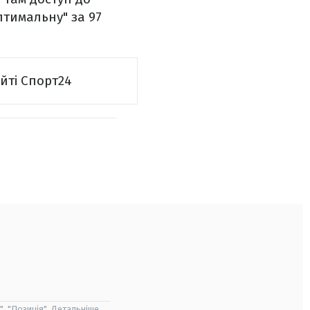
птимальну" за 97
айті Спорт24
", "Позиція". Детальніше