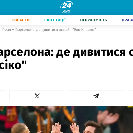
ФІНАНСИ
ІНВЕСТИЦІЇ
НЕРУХОМІСТЬ
ПРАВ
Реал – Барселона: де дивитися онлайн "Ель Класіко"
арселона: де дивитися
сіко"