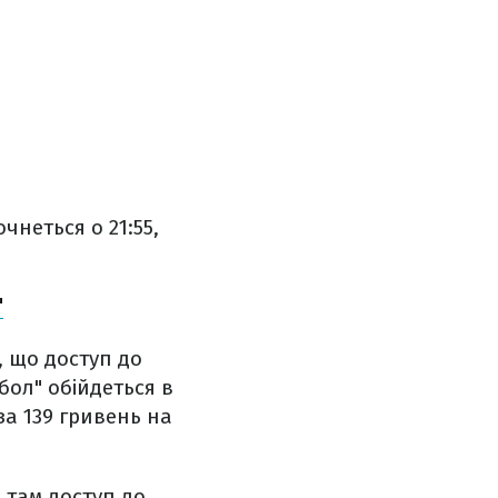
неться о 21:55,
"
, що доступ до
бол" обійдеться в
за 139 гривень на
 там доступ до