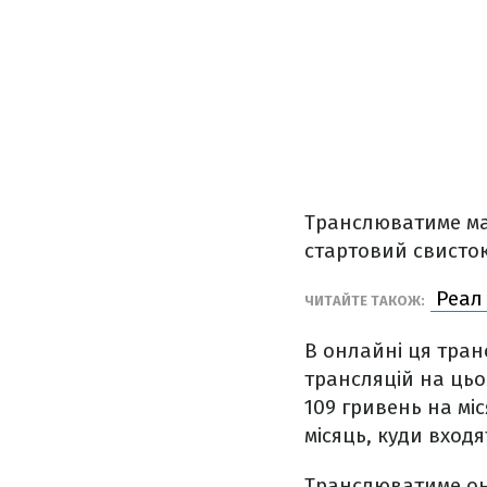
Транслюватиме мат
стартовий свисток
Реал 
ЧИТАЙТЕ ТАКОЖ:
В онлайні ця транс
трансляцій на цьо
109 гривень на мі
місяць, куди входя
Транслюватиме онл