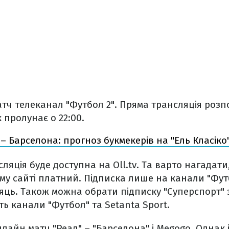
ч телеканал "Футбол 2". Пряма трансляція розпоч
 пролунає о 22:00.
– Барселона: прогноз букмекерів на "Ель Класіко
ляція буде доступна на Oll.tv. Та варто нагадати
му сайті платний. Підписка лише на канали "Фут
сяць. Також можна обрати підписку "Суперспорт" 
ть канали "Футбол" та Setanta Sport.
айн матч "Реал" – "Барселона" і Megogo. Однак і