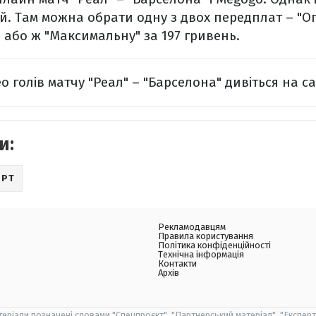
й. Там можна обрати одну з двох передплат – "О
, або ж "Максимальну" за 197 гривень.
ео голів матчу "Реал" – "Барселона" дивіться на с
и:
ОРТ
Рекламодавцям
Правила користування
Політика конфіденційності
Технічна інформація
Контакти
Архів
теріали позначені словами "Спецпроєкт", "Партнерський матеріал", "Експерт