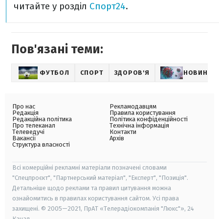
читайте у розділ
Спорт24
.
Пов'язані теми:
ФУТБОЛ
СПОРТ
ЗДОРОВ'Я
НОВИНИ П
Про нас
Рекламодавцям
Редакція
Правила користування
Редакційна політика
Політика конфіденційності
Про телеканал
Технічна інформація
Телеведучі
Контакти
Вакансії
Архів
Структура власності
Всі комерційні рекламні матеріали позначені словами
"Спецпроєкт", "Партнерський матеріал", "Експерт", "Позиція".
Детальніше щодо реклами та правил цитування можна
ознайомитись в правилах користування сайтом. Усі права
захищені. © 2005—2021, ПрАТ «Телерадіокомпанія "Люкс"», 24
Канал.