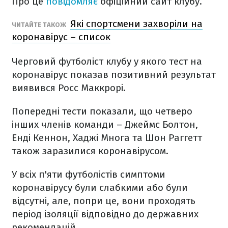
Про це
повідомляє
офіційний сайт клубу.
Які спортсмени захворіли на
ЧИТАЙТЕ ТАКОЖ
коронавірус – список
Черговий футболіст клубу у якого тест на
коронавірус показав позитивний результат
виявився Росс Маккрорі.
Попередні тести показали, що четверо
інших членів команди – Джеймс Болтон,
Енді Кеннон, Хаджі
Многа та Шон Раггетт
також заразилися коронавірусом.
У всіх п'яти футболістів симптоми
коронавірусу були слабкими або були
відсутні, але, попри це, вони проходять
період ізоляції відповідно до державних
рекомендацій.