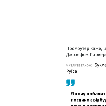
Промоутер каже, щ
Джозефом Паркер
Букм
ЧИТАЙТЕ ТАКОЖ:
Руїса
Я хочу побачит
поєдинок відбуд