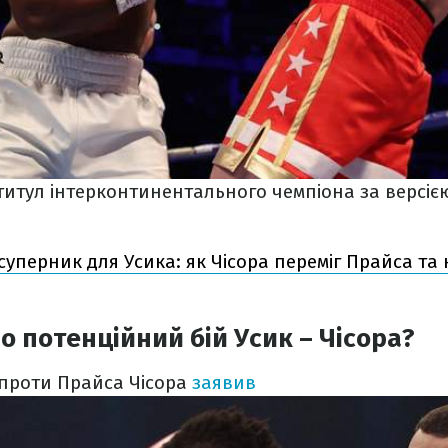
итул інтерконтинентального чемпіона за версіє
уперник для Усика: як Чісора переміг Прайса та
о потенційний бій Усик – Чісора?
проти Прайса Чісора
заявив