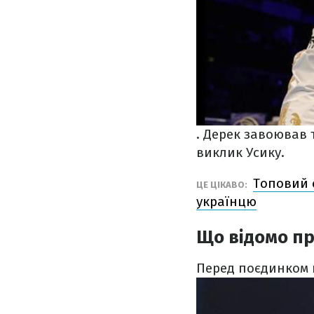
. Дерек
завоював т
виклик Усику.
Топовий с
ЦЕ ЦІКАВО:
українцю
Що відомо пр
Перед поєдинком 