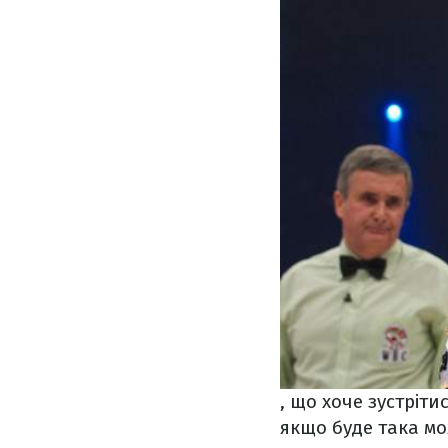
, що хоче зустріт
якщо буде така мо