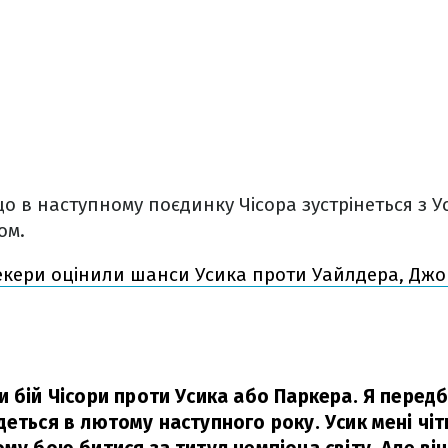
о в наступному поєдинку Чісора зустрінеться з У
ом.
екери оцінили шанси Усика проти Уайлдера, Джош
и бій Чісори проти Усика або Паркера. Я перед
еться в лютому наступного року. Усик мені чіт