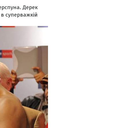
ерспуна. Д
ерек
 в суперважкій