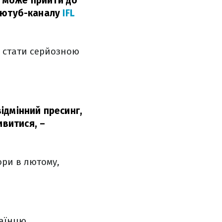
н може прийти до
н ютуб-каналу
IFL
е стати серйозною
відмінний пресинг,
ивитися,
–
ори в лютому,
раїнцю