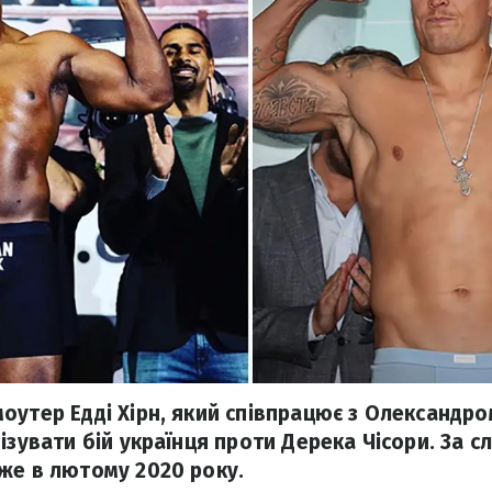
оутер Едді Хірн, який співпрацює з Олександро
ізувати бій українця проти Дерека Чісори. За сл
же в лютому 2020 року.