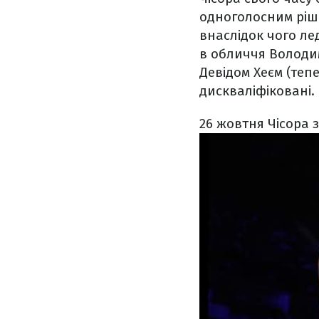
одноголосним ріше
внаслідок чого ле
в обличчя Володи
Девідом Хеєм (теп
дискваліфіковані.
26 жовтня Чісора 