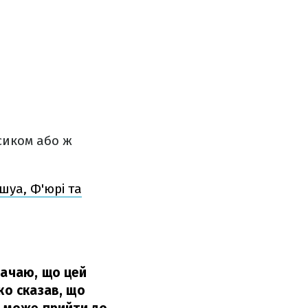
сиком або ж
уа, Ф'юрі та
бачаю, що цей
ко сказав, що