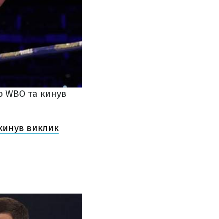
ю WBO та кинув
 кинув виклик