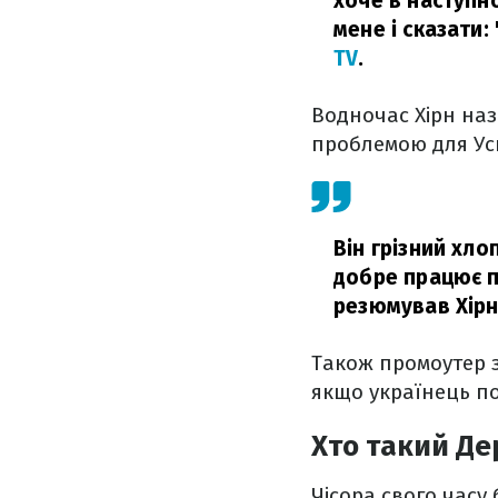
хоче в наступн
мене і сказати:
TV
.
Водночас Хірн на
проблемою для Ус
Він грізний хло
добре працює по
резюмував Хірн
Також промоутер з
якщо українець по
Хто такий Де
Чісора свого часу