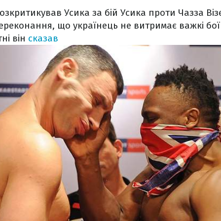
озкритикував Усика за бій Усика проти Чазза Віз
реконання, що українець не витримає важкі бої
тні він
сказав