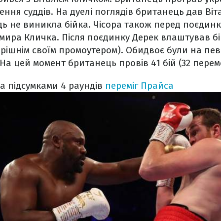
ння суддів. На дуелі поглядів британець дав Віт
дь не виникла бійка. Чісора також перед поєди
мира Кличка.
Після поєдинку Дерек влаштував бі
ерішнім своїм промоутером). Обидвоє були на пе
 На цей момент британець провів 41 бій (32 перем
за підсумками 4 раундів
переміг Прайса