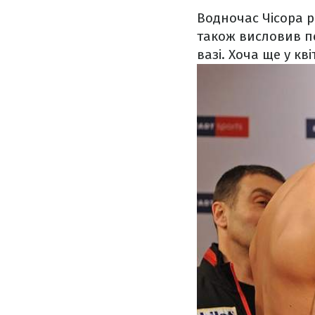
Водночас Чісора р
також висловив пе
вазі. Хоча ще у
кві