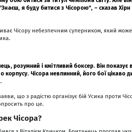
ому бою битися за титул чемпіона світу. Але ві
 "Знаєш, я буду битися з Чісорою",
– сказав Хір
зиває Чісору небезпечним суперником, який мож
ика.
пець, розумний і кмітливий боксер. Він показує 
 корпусу. Чісора невпинний, його бої цікаво д
.
аяви, що з радістю організує бій Усика проти Чіс
просить про це.
рек Чісора?
 бився з Віталієм Кличком. Британець програв ук