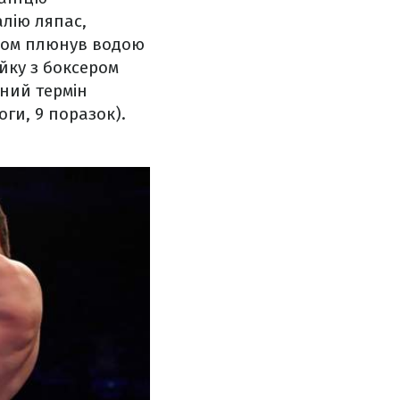
алію ляпас,
нком плюнув водою
йку з боксером
вний термін
оги, 9 поразок).