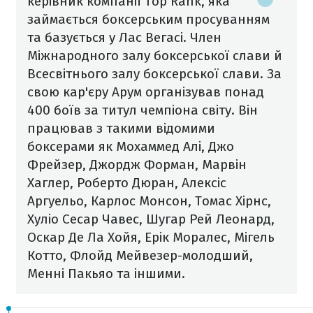
керівник компанії Top Rank, яка
займається боксерським просуванням
та базується у Лас Вегасі. Член
Міжнародного залу боксерської слави й
Всесвітнього залу боксерської слави. За
свою кар'єру Арум організував понад
400 боїв за титул чемпіона світу. Він
працював з такими відомими
боксерами як Мохаммед Алі, Джо
Фрейзер, Джордж Форман, Марвін
Хаглер, Роберто Дюран, Алексіс
Аргуельо, Карлос Монсон, Томас Хірнс,
Хуліо Сесар Чавес, Шугар Рей Леонард,
Оскар Де Ла Хойя, Ерік Моралес, Мігель
Котто, Флойд Мейвезер-молодший,
Менні Пакьяо та іншими.