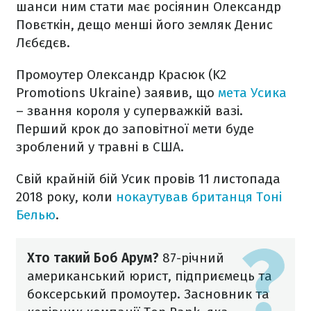
шанси ним стати має росіянин Олександр
Повєткін, дещо менші його земляк Денис
Лєбєдєв.
Промоутер Олександр Красюк (K2
Promotions Ukraine) заявив, що
мета Усика
– звання короля у суперважкій вазі.
Перший крок до заповітної мети буде
зроблений у травні в США.
Свій крайній бій Усик провів 11 листопада
2018 року, коли
нокаутував британця Тоні
Белью
.
Хто такий Боб Арум?
87-річний
американський юрист, підприємець та
боксерський промоутер. Засновник та