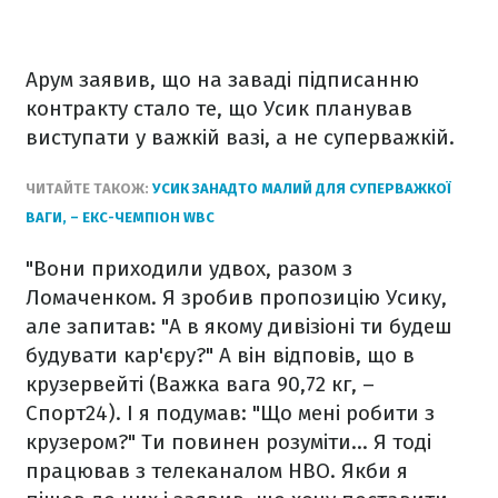
Арум заявив, що на заваді підписанню
контракту стало те, що Усик планував
виступати у важкій вазі, а не суперважкій.
ЧИТАЙТЕ ТАКОЖ:
УСИК ЗАНАДТО МАЛИЙ ДЛЯ СУПЕРВАЖКОЇ
ВАГИ, – ЕКС-ЧЕМПІОН WBC
"Вони приходили удвох, разом з
Ломаченком. Я зробив пропозицію Усику,
але запитав: "А в якому дивізіоні ти будеш
будувати кар'єру?" А він відповів, що в
крузервейті (Важка вага 90,72 кг, –
Спорт24). І я подумав: "Що мені робити з
крузером?" Ти повинен розуміти... Я тоді
працював з телеканалом НВО. Якби я