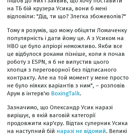
пішов до них і заявив, що хочу поставити
на ТБ бій крузера Усика, вони б мені
відповіли: "Дід, ти що? Злегка збожеволів?"
Тому я розумів, що можу обіцяти Ломаченку
популярність і дати йому це. А з Усиком на
НВО це було апріорі неможливо. Якби все
це відбулося роками пізніше, коли я почав
роботу з ESPN, я б не випустив цього
хлопця з переговорної без підписаного
контракту. Але на той момент у мене просто
не було ніяких варіантів з ним", – розповів
Арум в інтерв'ю
BoxingTalk
.
Зазначимо, що Олександр Усик наразі
вирішує, в якій ваговій категорії
продовжити кар'єру. Відтак суперник Усика
на наступний бій
наразі не відомий
. Великі