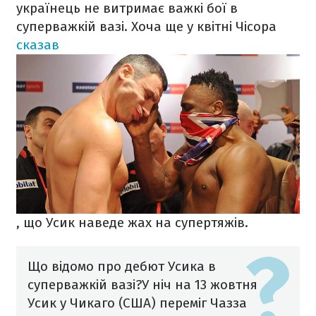
українець не витримає важкі бої в
суперважкій вазі. Хоча ще у
квітні Чісора
сказав
, що Усик наведе жах на супертяжів.
Що відомо про дебют Усика в
суперважкій вазі?
У ніч на 13 жовтня
Усик у Чикаго (США) переміг Чазза