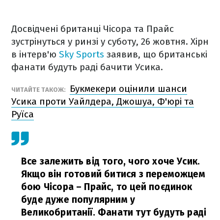
Досвідчені британці Чісора та Прайс
зустрінуться у ринзі у суботу, 26 жовтня. Хірн
в інтерв'ю
Sky Sports
заявив, що британські
фанати будуть раді бачити Усика.
Букмекери оцінили шанси
ЧИТАЙТЕ ТАКОЖ:
Усика проти Уайлдера, Джошуа, Ф'юрі та
Руїса
Все залежить від того, чого хоче Усик.
Якщо він готовий битися з переможцем
бою Чісора – Прайс, то цей поєдинок
буде дуже популярним у
Великобританії. Фанати тут будуть раді