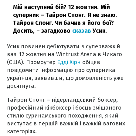
Мій наступний бій? 12 жовтня. Мій
суперник – Тайрон Спонг. Я не знаю.
Тайрон Спонг. Чи бачив я його бої?
Досить,
– загадково
сказав
Усик.
Усик повинен дебютувати в суперважкій
вазі 12 жовтня на Wintrust Arena в Чикаго
(США). Промоутер
Едді Хірн
обіцяв
повідомити інформацію про суперника
українця, заявивши, що домовленість уже
досягнута.
Тайрон Спонг – нідерландський боксер,
професійний кікбоксер і боєць змішаного
стилю суринамського походження, який
виступає в першій важкій і важкій вагових
категоріях.