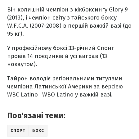
Він колишній чемпіон з кікбоксингу Glory 9
(2013), і чемпіон світу з тайського боксу
W.F.C.A. (2007-2008) в першій важкій вазі (до
95 кг).
У професійному боксі 33-річний Спонг
провів 14 поєдинків й усі виграв (13
нокаутом).
Тайрон володіє регіональними титулами
чемпіона Латинської Америки за версією
WBC Latino і WBO Latino у важкій вазі.
Пов'язані теми:
СПОРТ
БОКС