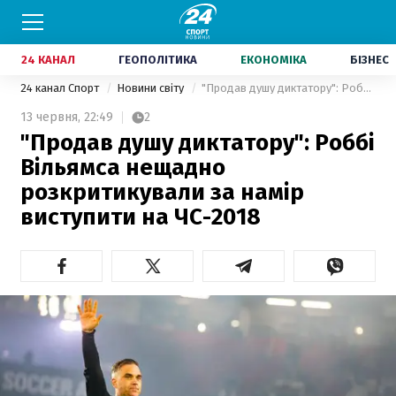
24 КАНАЛ
ГЕОПОЛІТИКА
ЕКОНОМІКА
БІЗНЕС
24 канал Спорт
Новини світу
"Продав душу диктатору": Роббі Вільямса нещадно розкритикували за намір виступити на ЧС-2018
13 червня,
22:49
2
"Продав душу диктатору": Роббі
Вільямса нещадно
розкритикували за намір
виступити на ЧС-2018