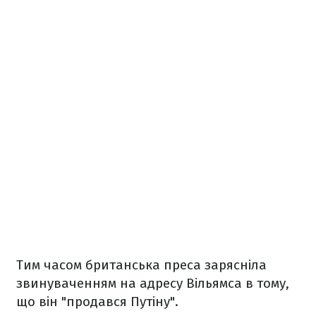
Тим часом британська преса зарясніла
звинуваченням на адресу Вільямса в тому,
що він "продався Путіну".