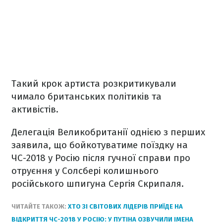
Такий крок артиста розкритикували
чимало британських політиків та
активістів.
Делегація Великобританії однією з перших
заявила, що бойкотуватиме поїздку на
ЧС-2018 у Росію після гучної справи про
отруєння у Солсбері колишнього
російського шпигуна Сергія Скрипаля.
ЧИТАЙТЕ ТАКОЖ:
ХТО ЗІ СВІТОВИХ ЛІДЕРІВ ПРИЇДЕ НА
ВІДКРИТТЯ ЧС-2018 У РОСІЮ: У ПУТІНА ОЗВУЧИЛИ ІМЕНА