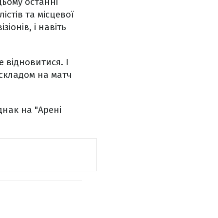
цьому останні
істів та місцевої
зіонів, і навіть
 відновитися. І
 складом на матч
днак на "Арені