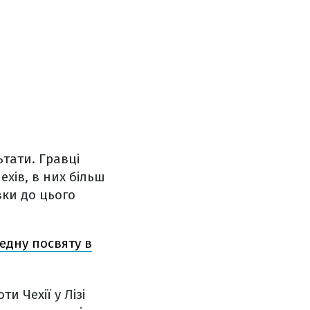
ьтати. Гравці
ехів, в них більш
вки до цього
едну посвяту в
и Чехії у Лізі