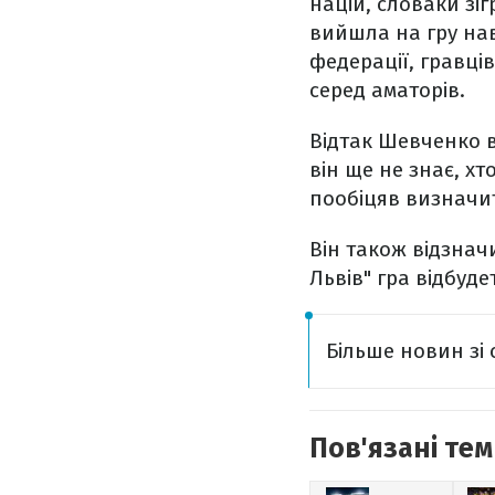
націй, словаки зі
вийшла на гру нав
федерації, гравців
серед аматорів.
Відтак Шевченко в
він ще не знає, х
пообіцяв визначит
Він також відзнач
Львів" гра відбуде
Більше новин зі 
Пов'язані тем