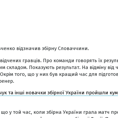
вченко відзначив збірну Словаччини.
освідчених гравців. Про команди говорять їх резул
м складом. Показують результат. На відміну від ч
 Окрім того, що у них був кращий час для підгото
ренер.
ук та інші новачки збірної України пройшли кум
що у той час, коли збірна України грала матч прот