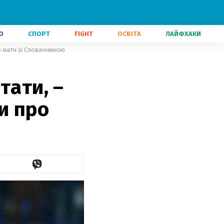
О
СПОРТ
FIGHT
ОСВІТА
ЛАЙФХАКИ
о матч зі Словаччиною
тати, –
и про