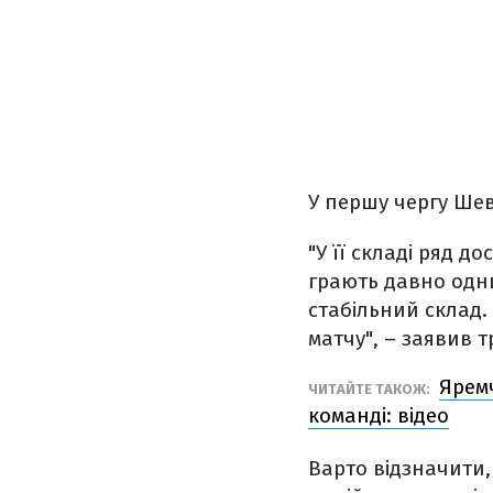
У першу чергу Ше
"У її складі ряд д
грають давно одни
стабільний склад.
матчу", – заявив т
Яремч
ЧИТАЙТЕ ТАКОЖ:
команді: відео
Варто відзначити, 