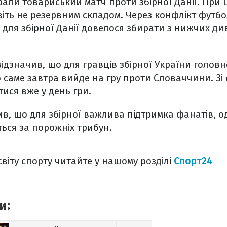
грали товариський матч проти збірної Данії. При 
іть не резервним складом. Через конфлікт футбол
 для збірної Данії довелося збирати з нижчих диві
ідзначив, що для гравців збірної України головне
то саме завтра вийде на гру проти Словаччини. Зі
ися вже у день гри.
ив, що для збірної важлива підтримка фанатів, о
ться за порожніх трибун.
світу спорту читайте у нашому розділі
Спорт24
и: