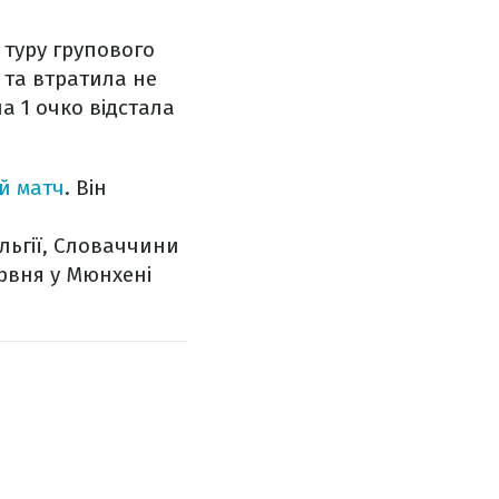
туру групового
ї та втратила не
а 1 очко відстала
й матч
. Він
ельгії, Словаччини
ервня у Мюнхені