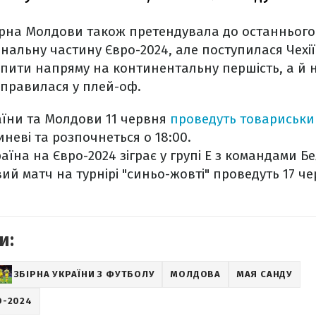
ірна Молдови також претендувала до останнього 
фінальну частину Євро-2024, але поступилася Чехі
пити напряму на континентальну першість, а й н
ідправилася у плей-оф.
раїни та Молдови 11 червня
проведуть товариськи
иневі та розпочнеться о 18:00.
аїна на Євро-2024 зіграє у групі Е з командами Б
вий матч на турнірі "синьо-жовті" проведуть 17 ч
и:
ЗБІРНА УКРАЇНИ З ФУТБОЛУ
МОЛДОВА
МАЯ САНДУ
О-2024