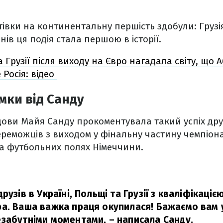
утівки на континентальну першість здобули: Грузі
ів ця подія стала першою в історії.
а Грузії після виходу на Євро нагадала світу, що А
 Росія: відео
мки від Санду
ови Майя Санду прокоментувала такий успіх друж
реможців з виходом у фінальну частину чемпіон
на футбольних полях Німеччини.
рузів в Україні, Польщі та Грузії з кваліфікаці
а. Ваша важка праця окупилася! Бажаємо вам уд
езабутніми моментами,
– написала Санду.