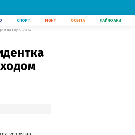
О
СПОРТ
FIGHT
ОСВІТА
ЛАЙФХАКИ
одом на Євро-2024
идентка
иходом
ла успіху на