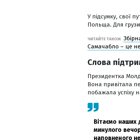
У підсумку, свої п
Польща. Для грузин
Збірн
ЧИТАЙТЕ ТАКОЖ
Самачабло – це не
Слова підтри
Президентка Молд
Вона привітала пе
побажала успіху 
Вітаємо наших д
минулого вечор
наповненого н