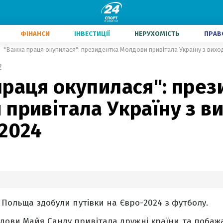
ФІНАНСИ
ІНВЕСТИЦІЇ
НЕРУХОМІСТЬ
ПРАВ
"Важка праця окупилася": президентка Молдови привітала Україну з вих
2
праця окупилася": през
привітала Україну з в
-2024
а Польща здобули путівки на Євро-2024 з футболу.
ови Майя Санду привітала дружні країни та побажа