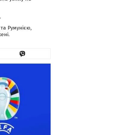
.
та Румунією,
ені.