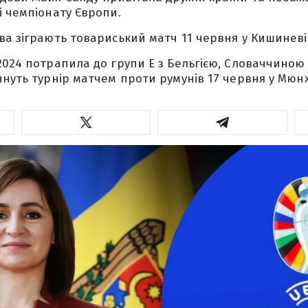
і чемпіонату Європи.
ва зіграють товариський матч 11 червня у Кишиневі
2024 потрапила до групи Е з Бельгією, Словаччиною 
чнуть турнір матчем проти румунів 17 червня у Мюнх