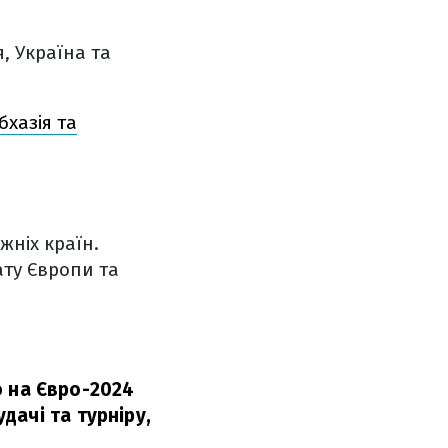
я, Україна та
бхазія та
ніх країн.
ату Європи та
єю на Євро-2024
ачі та турніру,