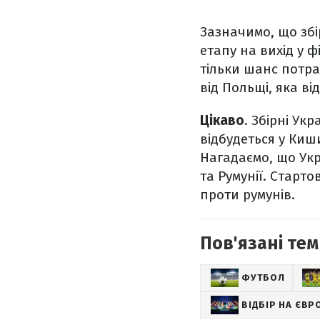
Зазначимо, що зб
етапу на вихід у 
тільки шанс потра
від Польщі, яка в
Цікаво
. Збірні Ук
відбудеться у Киш
Нагадаємо, що Укр
та Румунії. Старто
проти румунів.
Пов'язані тем
ФУТБОЛ
ВІДБІР НА ЄВР