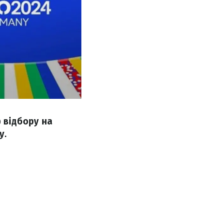
ф відбору на
у.