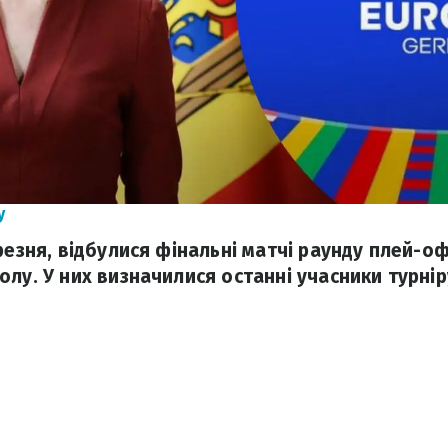
у
резня, відбулися фінальні матчі раунду плей-о
лу. У них визначилися останні учасники турнір