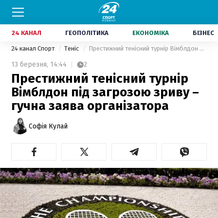
24 КАНАЛ
ГЕОПОЛІТИКА
ЕКОНОМІКА
БІЗНЕС
24 канал Спорт
Теніс
Престижний тенісний турнір Вімблдон під загрозою зриву – гучна заява організатора
13 березня,
14:44
2
Престижний тенісний турнір
Вімблдон під загрозою зриву –
гучна заява організатора
Софія Кулай