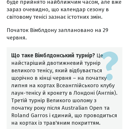
буде прийнято найближчим часом, але вже
зараз очевидно, що календар сезону в
світовому тенісі зазнає істотних змін.
Початок Вімблдону заплановано на 29
червня.
Що таке Вімблдонський турнір?
Це
найстаріший двотижневий турнір
великого тенісу, який відбувається
щорічно в кінці червня – на початку
липня на кортах Всеанглійського клубу
лаун-тенісу й крокету в Лондоні (Англія).
Третій турнір Великого шолому з
початку року після Australian Open та
Roland Garros і єдиний, що проводиться
на кортах із трав'яним покриттям.