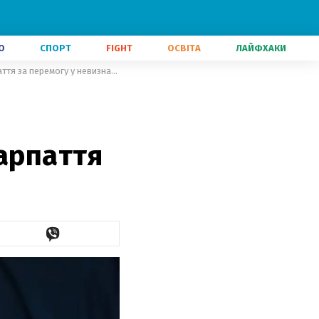
О
СПОРТ
FIGHT
ОСВІТА
ЛАЙФХАКИ
Прем'єр Угорщини нагородить футболістів-сепаратистів з Закарпаття за перемогу у невизнаному ЧС
карпаття