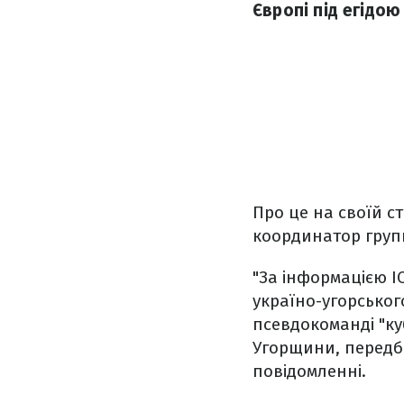
Європі під егідою
Про це на своїй с
координатор груп
"За інформацією ІС
україно-угорськог
псевдокоманді "ку
Угорщини, передба
повідомленні.