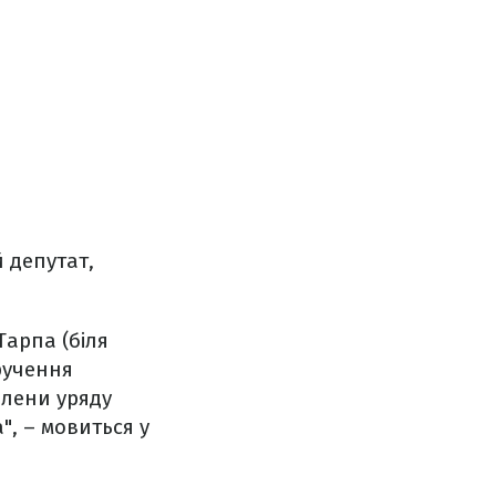
 депутат,
Тарпа (біля
ручення
члени уряду
", – мовиться у