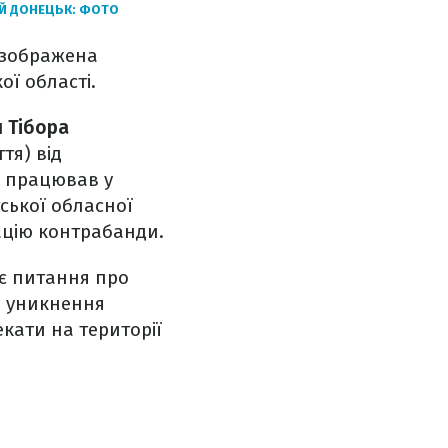
ИЙ ДОНЕЦЬК: ФОТО
 зображена
ої області.
 Тібора
тя) від
ш працював у
ської обласної
зацію контрабанди.
ає питання про
ь уникнення
екати на території