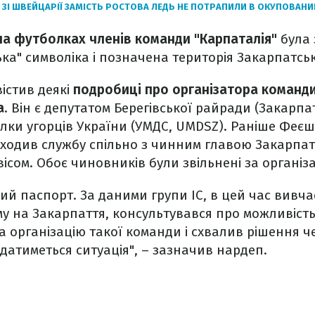
 ЗІ ШВЕЙЦАРІЇ ЗАМІСТЬ РОСТОВА ЛЕДЬ НЕ ПОТРАПИЛИ В ОКУПОВАН
на футболках членів команди "Карпаталія"
була
ька" символіка і позначена територія Закарпатськ
істив деякі
подробиці про організатора команди
а
. Він є депутатом Берегівської райради (Закарпат
лки угорців України (УМДС, UMDSZ). Раніше Феє
оходив службу спільно з чинним главою Закарпат
ісом. Обоє чиновників були звільнені за органі
ий паспорт. За даними групи ІС, в цей час вивч
у на Закарпаття, консультувався про можливіст
за організацію такої команди і схвалив рішення ч
датиметься ситуація", – зазначив нардеп.