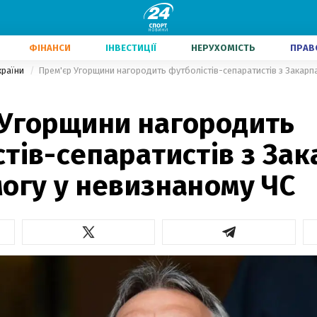
ФІНАНСИ
ІНВЕСТИЦІЇ
НЕРУХОМІСТЬ
ПРАВ
країни
 Угорщини нагородить
тів-сепаратистів з За
огу у невизнаному ЧС