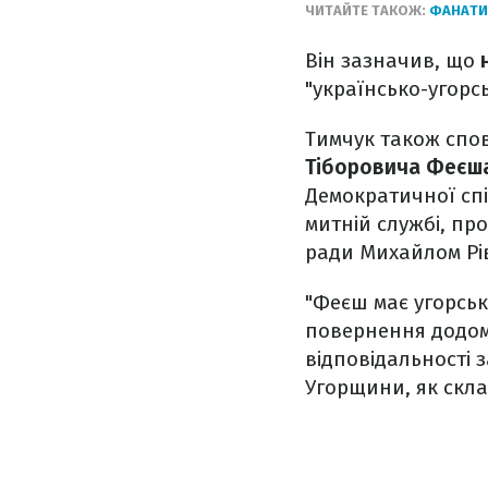
ЧИТАЙТЕ ТАКОЖ:
ФАНАТИ
Він зазначив, що
"українсько-угорс
Тимчук також спов
Тіборовича Феєш
Демократичної спі
митній службі, пр
ради Михайлом Рів
"Феєш має угорськ
повернення додом
відповідальності 
Угорщини, як скла