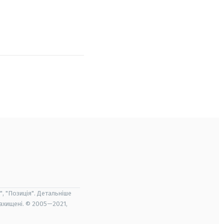
", "Позиція". Детальніше
захищені. © 2005—2021,