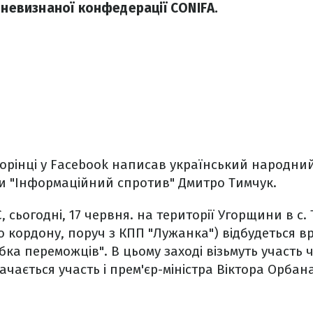
 невизнаної конфедерації CONIFA.
торінці у Facebook написав український народний
и "Інформаційний спротив" Дмитро Тимчук.
, сьогодні, 17 червня. на території Угорщини в с. 
о кордону, поруч з КПП "Лужанка") відбудеться в
бка переможців". В цьому заході візьмуть участь 
чається участь і прем'єр-міністра Віктора Орбана