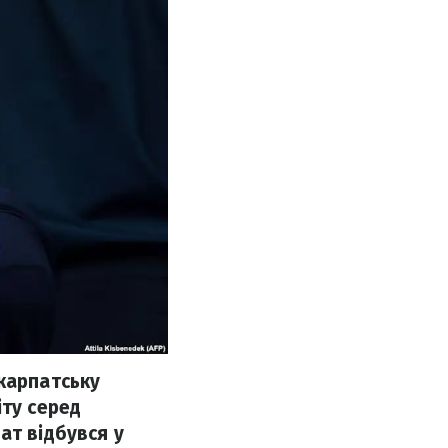
карпатську
іту серед
ат відбувся у