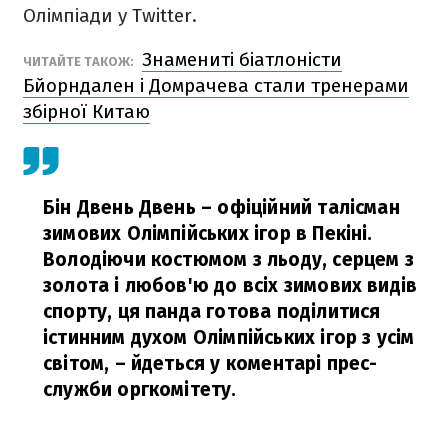
Олімпіади у Twitter.
Знамениті біатлоністи
ЧИТАЙТЕ ТАКОЖ:
Бйорндален і Домрачева стали тренерами
збірної Китаю
Бін Двень Двень – офіційний талісман
зимових Олімпійських ігор в Пекіні.
Володіючи костюмом з льоду, серцем з
золота і любов'ю до всіх зимових видів
спорту, ця панда готова поділитися
істинним духом Олімпійських ігор з усім
світом,
– йдеться у коментарі прес-
служби оргкомітету.