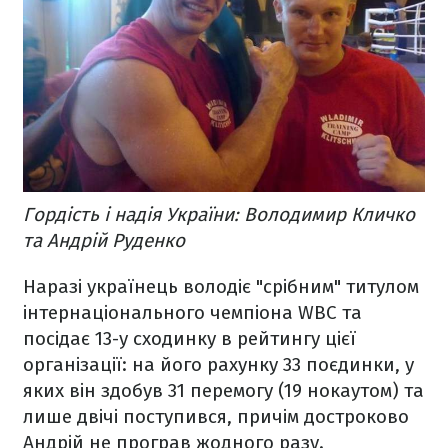
Гордість і надія України: Володимир Кличко
та Андрій Руденко
Наразі українець володіє "срібним" титулом
інтернаціонального чемпіона WBC та
посідає 13-у сходинку в рейтингу цієї
організації: на його рахунку 33 поєдинки, у
яких він здобув 31 перемогу (19 нокаутом) та
лише двічі поступився, причім достроково
Андрій не програв жодного разу.