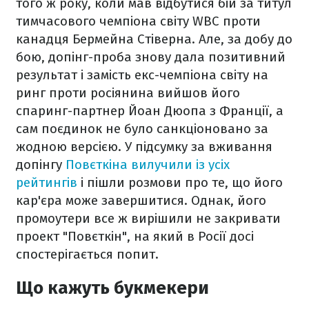
того ж року, коли мав відбутися бій за титул
тимчасового чемпіона світу WBC проти
канадця Бермейна Стіверна. Але, за добу до
бою, допінг-проба знову дала позитивний
результат і замість екс-чемпіона світу на
ринг проти росіянина вийшов його
спаринг-партнер Йоан Дюопа з Франції, а
сам поєдинок не було санкціоновано за
жодною версією. У підсумку за вживання
допінгу
Повєткіна вилучили із усіх
рейтингів
і пішли розмови про те, що його
кар'єра може завершитися. Однак, його
промоутери все ж вирішили не закривати
проект "Повєткін", на який в Росії досі
спостерігається попит.
Що кажуть букмекери