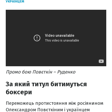
УКРАЇНЦЕМ
Промо бою Повєткін – Руденко
За який титул битимуться
боксери
Переможець протистояння між росіянином
Олександром Повєткіним і українцем