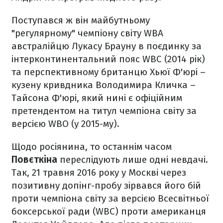
Поступався ж він майбутньому
"регулярному" чемпіону світу WBA
австралійцю Лукасу Брауну в поєдинку за
інтерконтинентальний пояс WBC (2014 рік)
та перспективному британцю Хьюї Ф'юрі –
кузену кривдника Володимира Кличка –
Тайсона Ф'юрі, який нині є офіційним
претендентом на титул чемпіона світу за
версією WBO (у 2015-му).
Щодо росіянина, то останнім часом
Повєткіна
переслідують лише одні невдачі.
Так, 21 травня 2016 року у Москві через
позитивну допінг-пробу зірвався його бій
проти чемпіона світу за версією Всесвітньої
боксерської ради (WBC) проти американця