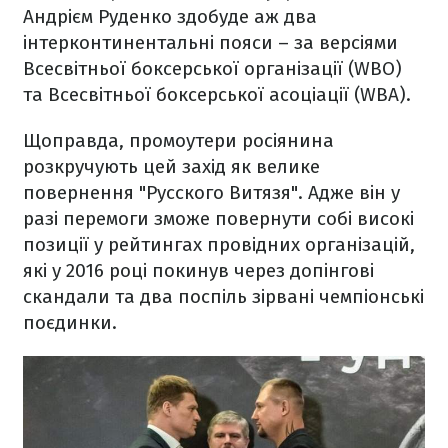
Андрієм Руденко здобуде аж два
інтерконтинентальні пояси – за версіями
Всесвітньої боксерської організації (WBO)
та Всесвітньої боксерської асоціації (WBA).
Щоправда, промоутери росіянина
розкручують цей захід як велике
повернення "Русского Витязя". Адже він у
разі перемоги зможе повернути собі високі
позиції у рейтингах провідних організацій,
які у 2016 році покинув через допінгові
скандали та два поспіль зірвані чемпіонські
поєдинки.