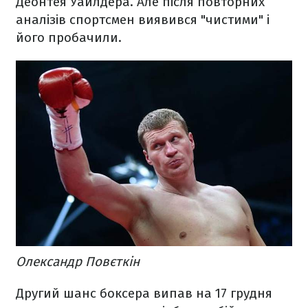
Деонтея Уайлдера. Але після повторних
аналізів спортсмен виявився "чистими" і
його пробачили.
Олександр Повєткін
Другий шанс боксера випав на 17 грудня