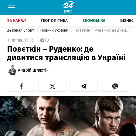
24 КАНАЛ
ГЕОПОЛІТИКА
ЕКОНОМІКА
БІЗНЕС
24 канал Спорт
Новини України
Повєткін – Руденко: де дивитися трансляцію в Україні
1 липня,
11:15
10
Повєткін – Руденко: де
дивитися трансляцію в Україні
Андрій Шляхтін