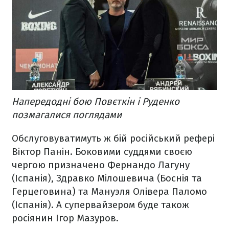
Напередодні бою Повєткін і Руденко
позмагалися поглядами
Обслуговуватимуть ж бій російський рефері
Віктор Панін. Боковими суддями своєю
чергою призначено Фернандо Лагуну
(Іспанія), Здравко Мілошевича (Боснія та
Герцеговина) та Мануэля Олівера Паломо
(Іспанія). А супервайзером буде також
росіянин Ігор Мазуров.