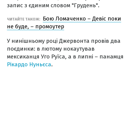
запис з єдиним словом "Грудень".
Бою Ломаченко – Девіс поки
ЧИТАЙТЕ ТАКОЖ:
не буде, – промоутер
У нинішньому році Джервонта провів два
поєдинки: в лютому нокаутував
мексиканця Уго Руїса, а в липні – панамця
Рікардо Нуньєса
.