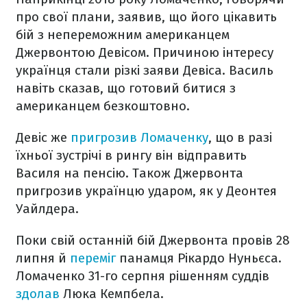
про свої плани, заявив, що його цікавить
бій з непереможним американцем
Джервонтою Девісом. Причиною інтересу
українця стали різкі заяви Девіса. Василь
навіть сказав, що готовий битися з
американцем безкоштовно.
Девіс же
пригрозив Ломаченку
, що в разі
їхньої зустрічі в рингу він відправить
Василя на пенсію. Також Джервонта
пригрозив українцю ударом, як у Деонтея
Уайлдера.
Поки свій останній бій Джервонта провів 28
липня й
переміг
панамця Рікардо Нуньєса.
Ломаченко 31-го серпня рішенням суддів
здолав
Люка Кемпбела.