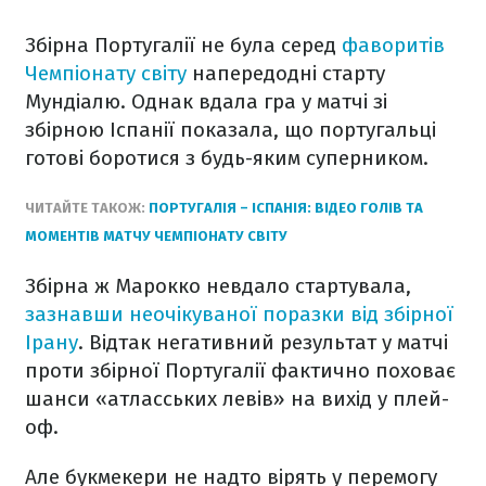
Збірна Португалії не була серед
фаворитів
Чемпіонату світу
напередодні старту
Мундіалю. Однак вдала гра у матчі зі
збірною Іспанії показала, що португальці
готові боротися з будь-яким суперником.
ЧИТАЙТЕ ТАКОЖ:
ПОРТУГАЛІЯ – ІСПАНІЯ: ВІДЕО ГОЛІВ ТА
МОМЕНТІВ МАТЧУ ЧЕМПІОНАТУ СВІТУ
Збірна ж Марокко невдало стартувала,
зазнавши неочікуваної поразки від збірної
Ірану
. Відтак негативний результат у матчі
проти збірної Португалії фактично поховає
шанси «атласських левів» на вихід у плей-
оф.
Але букмекери не надто вірять у перемогу