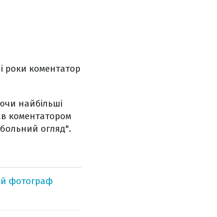
ні роки коментатор
ючи найбільші
вав коментатором
тбольний огляд".
ий фотограф