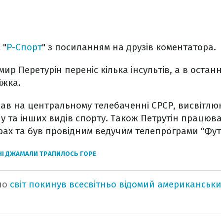
 "
Р-Спорт
" з посиланням на друзів коментатора.
ир Перетурін переніс кілька інсультів, а в остан
іжка.
ав на центральному телебаченні СРСР, висвітлю
у та інших видів спорту. Також Петрутін працю
грах та був провідним ведучим телепрограми "Фу
НІ ДЖАМАЛИ ТРАПИЛОСЬ ГОРЕ
но
світ покинув всесвітньо відомий американськ