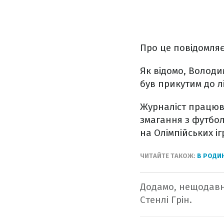
Про це повідомляє
Як відомо, Володим
був прикутим до л
Журналіст працюв
змагання з футбол
на Олімпійських і
ЧИТАЙТЕ ТАКОЖ:
В РОДИ
Додамо, нещодав
Стенлі Грін.