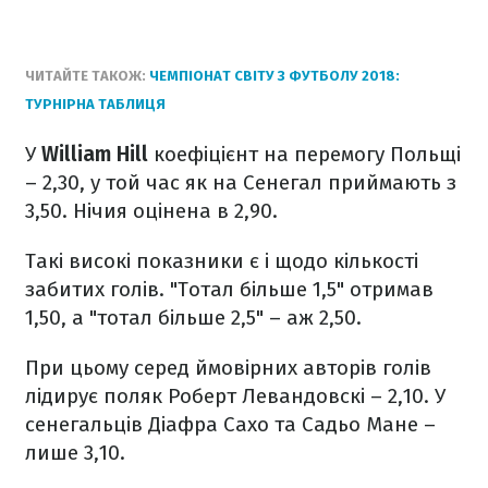
ЧИТАЙТЕ ТАКОЖ:
ЧЕМПІОНАТ СВІТУ З ФУТБОЛУ 2018:
ТУРНІРНА ТАБЛИЦЯ
У
William Hill
коефіцієнт на перемогу Польщі
– 2,30, у той час як на Сенегал приймають з
3,50. Нічия оцінена в 2,90.
Такі високі показники є і щодо кількості
забитих голів. "Тотал більше 1,5" отримав
1,50, а "тотал більше 2,5" – аж 2,50.
При цьому серед ймовірних авторів голів
лідирує поляк Роберт Левандовскі – 2,10. У
сенегальців Діафра Сахо та Садьо Мане –
лише 3,10.