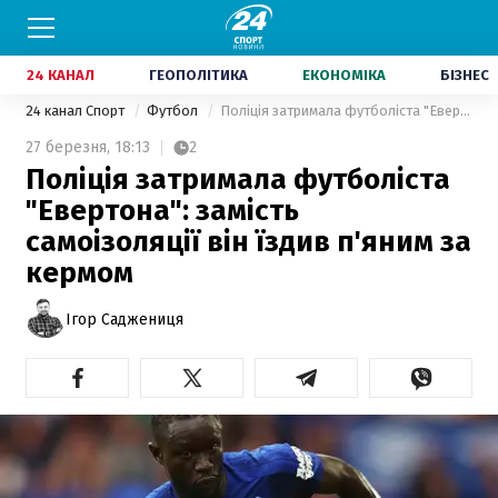
24 КАНАЛ
ГЕОПОЛІТИКА
ЕКОНОМІКА
БІЗНЕС
24 канал Спорт
Футбол
Поліція затримала футболіста "Евертона": замість самоізоляції він їздив п'яним за кермом
27 березня,
18:13
2
Поліція затримала футболіста
"Евертона": замість
самоізоляції він їздив п'яним за
кермом
Ігор Саджениця