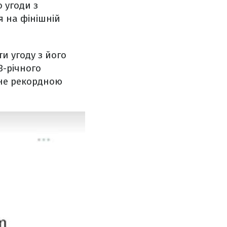
 угоди з
я на фінішній
и угоду з його
3-річного
ане рекордною