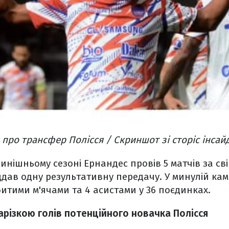
про трансфер Полісся / Скриншот зі сторіс інсай
нішньому сезоні Ернандес провів 5 матчів за свій
іддав одну результативну передачу. У минулій кам
битими м'ячами та 4 асистами у 36 поєдинках.
нарізкою голів потенційного новачка Полісся