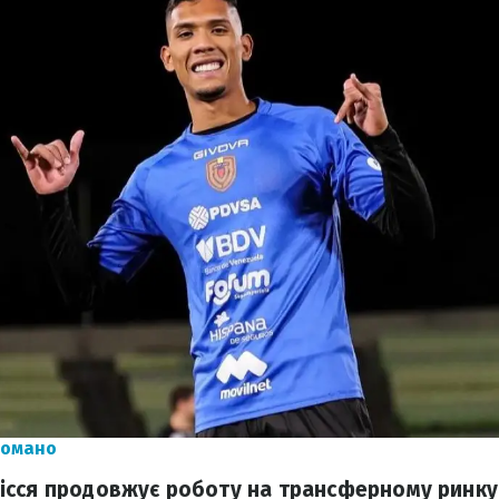
Романо
сся продовжує роботу на трансферному ринку