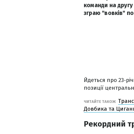
команди на другу
зграю "вовків" п
Йдеться про 23-рі
позиції централь
Транс
ЧИТАЙТЕ ТАКОЖ
Довбика та Циган
Рекордний т