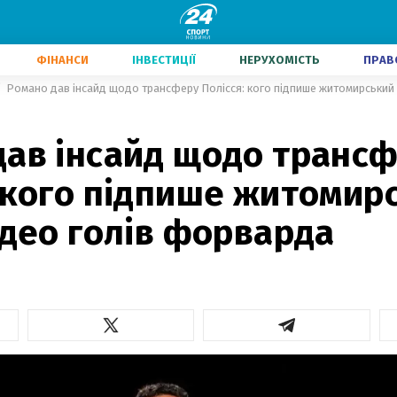
ФІНАНСИ
ІНВЕСТИЦІЇ
НЕРУХОМІСТЬ
ПРАВ
дав інсайд щодо транс
 кого підпише житомир
ідео голів форварда