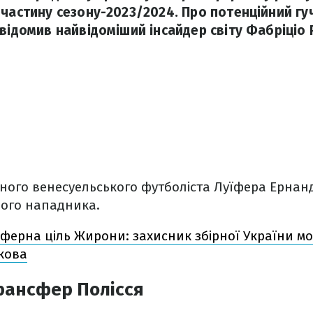
 частину сезону-2023/2024. Про потенційний гу
овідомив найвідоміший інсайдер світу Фабріціо
чного венесуельського футболіста Луїфера Ернанд
ного нападника.
ферна ціль Жирони: захисник збірної України м
кова
рансфер Полісся