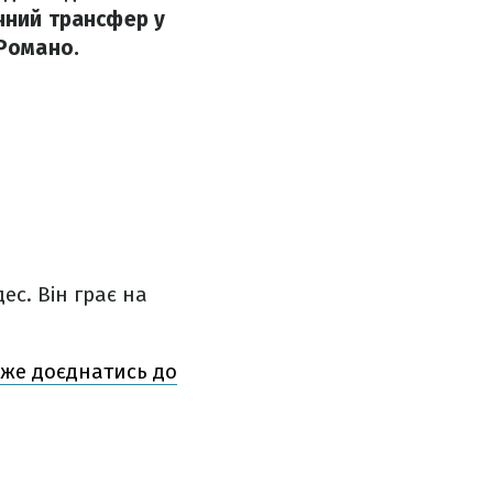
чний трансфер у
 Романо.
ес. Він грає на
оже доєднатись до