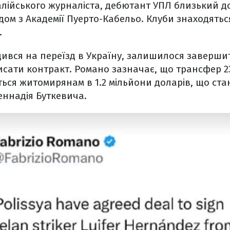
алійського журналіста, дебютант УПЛ близький до
м з Академії Пуерто-Кабельо. Клуби знаходятьс
.
ився на переїзд в Україну, залишилося завершит
сати контракт. Романо зазначає, що трансфер 2
ться житомирянам в 1.2 мільйони доларів, що ст
еннадія Буткевича.