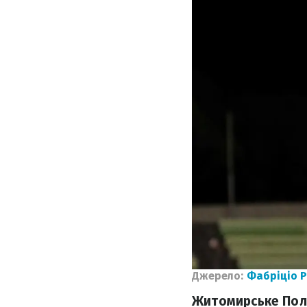
Джерело:
Фабріціо 
Житомирське Полі