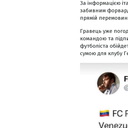
За інформацією іт
забивним форвардо
прямій перемовин
Гравець уже погод
командою та підпи
футболіста обійде
сумою для клубу Г