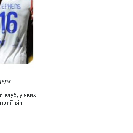
дера
 клуб, у яких
панії він