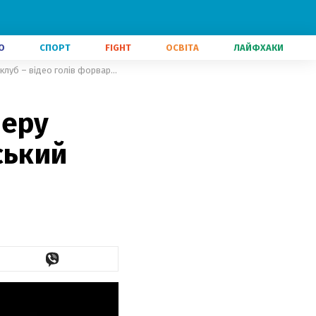
О
СПОРТ
FIGHT
ОСВІТА
ЛАЙФХАКИ
Романо дав інсайд щодо трансферу Полісся: кого підпише житомирський клуб – відео голів форварда
феру
ський