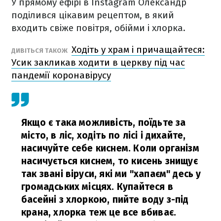
У прямому ефірі в Instagram Олександр
поділився цікавим рецептом, в який
входить свіже повітря, обійми і хлорка.
Ходіть у храм і причащайтеся:
ДИВІТЬСЯ ТАКОЖ
Усик закликав ходити в церкву під час
пандемії коронавірусу
Якщо є така можливість, поїдьте за
місто, в ліс, ходіть по лісі і дихайте,
насичуйте себе киснем. Коли організм
насичується киснем, то кисень знищує
так звані віруси, які ми "хапаєм" десь у
громадських місцях. Купайтеся в
басейні з хлоркою, пийте воду з-під
крана, хлорка теж це все вбиває.