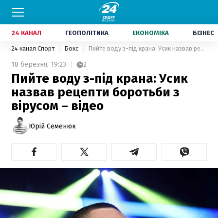
24 КАНАЛ
ГЕОПОЛІТИКА
ЕКОНОМІКА
БІЗНЕС
24 канал Спорт
Бокс
Пийте воду з-під крана: Усик назвав рецепти боротьби з вірусом – відео
18 березня,
19:23
2
Пийте воду з-під крана: Усик
назвав рецепти боротьби з
вірусом – відео
Юрій Семенюк