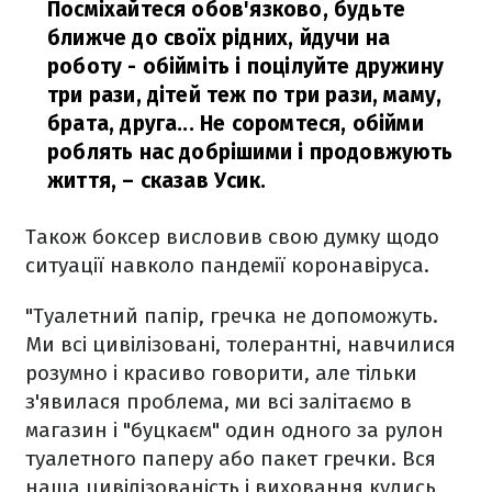
Посміхайтеся обов'язково, будьте
ближче до своїх рідних, йдучи на
роботу - обійміть і поцілуйте дружину
три рази, дітей теж по три рази, маму,
брата, друга... Не соромтеся, обійми
роблять нас добрішими і продовжують
життя,
– сказав Усик.
Також боксер висловив свою думку щодо
ситуації навколо пандемії коронавіруса.
"Туалетний папір, гречка не допоможуть.
Ми всі цивілізовані, толерантні, навчилися
розумно і красиво говорити, але тільки
з'явилася проблема, ми всі залітаємо в
магазин і "буцкаєм" один одного за рулон
туалетного паперу або пакет гречки. Вся
наша цивілізованість і виховання кудись