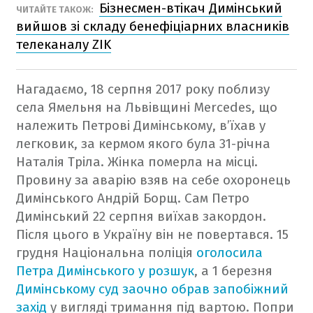
Бізнесмен-втікач Димінський
ЧИТАЙТЕ ТАКОЖ:
вийшов зі складу бенефіціарних власників
телеканалу ZIK
Нагадаємо, 18 серпня 2017 року поблизу
села Ямельня на Львівщині Mercedes, що
належить Петрові Димінському, в’їхав у
легковик, за кермом якого була 31-річна
Наталія Тріла. Жінка померла на місці.
Провину за аварію взяв на себе охоронець
Димінського Андрій Борщ. Сам Петро
Димінський 22 серпня виїхав закордон.
Після цього в Україну він не повертався.
15
грудня Національна поліція
оголосила
Петра Димінського у розшук
, а 1 березня
Димінському суд заочно обрав запобіжний
захід
у вигляді тримання під вартою. Попри