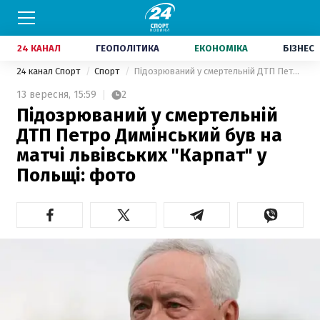
24 КАНАЛ
ГЕОПОЛІТИКА
ЕКОНОМІКА
БІЗНЕС
24 канал Спорт
Спорт
Підозрюваний у смертельній ДТП Петро Димінський був на матчі львівських "Карпат" у Польщі: фото
13 вересня,
15:59
2
Підозрюваний у смертельній
ДТП Петро Димінський був на
матчі львівських "Карпат" у
Польщі: фото