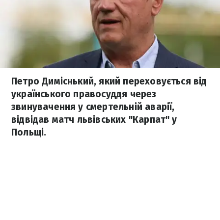
Петро Диміснький, який переховується від
українського правосуддя через
звинувачення у смертельній аварії,
відвідав матч львівських "Карпат" у
Польщі.