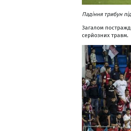
Падіння трибун під
Загалом постражда
серйозних травм.