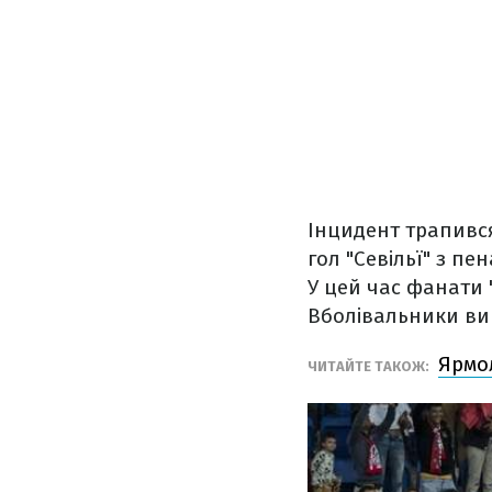
Інцидент трапився
гол "Севільї" з пе
У цей час фанати 
Вболівальники ви
Ярмол
ЧИТАЙТЕ ТАКОЖ: