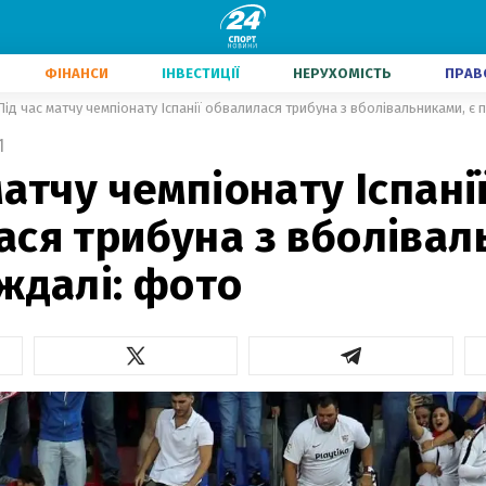
ФІНАНСИ
ІНВЕСТИЦІЇ
НЕРУХОМІСТЬ
ПРАВ
Під час матчу чемпіонату Іспанії обвалилася трибуна з вболівальниками, є
1
матчу чемпіонату Іспані
ся трибуна з вболівал
ждалі: фото