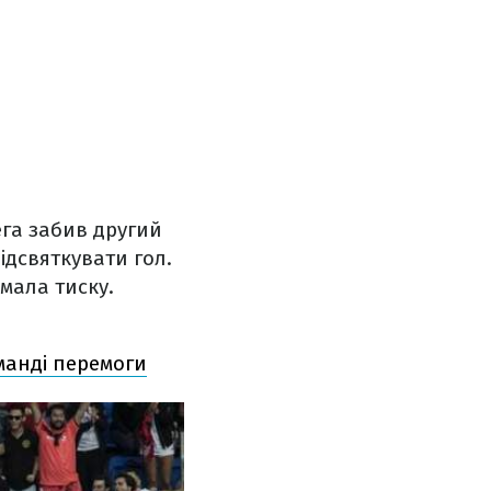
ега забив другий
відсвяткувати гол.
мала тиску.
оманді перемоги