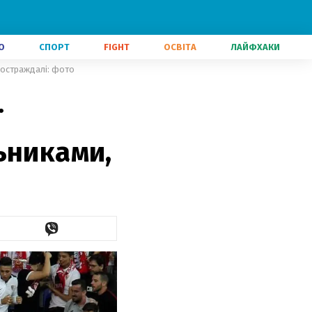
О
СПОРТ
FIGHT
ОСВІТА
ЛАЙФХАКИ
 постраждалі: фото
ї
ьниками,