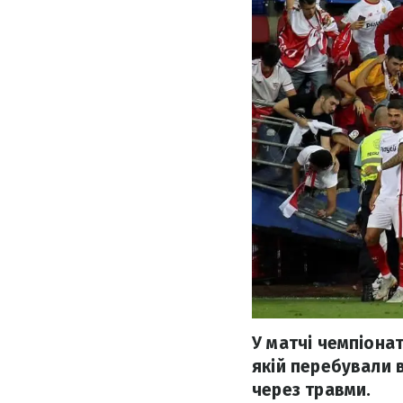
У матчі чемпіонат
якій перебували 
через травми.