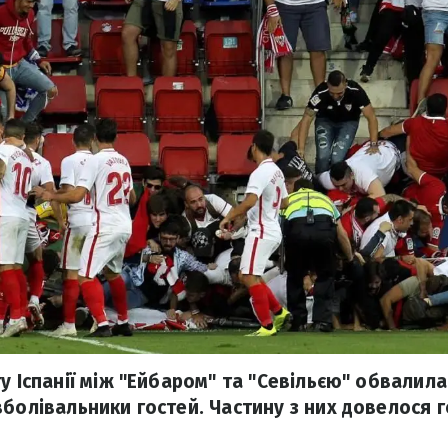
у Іспанії між "Ейбаром" та "Севільєю" обвалила
вболівальники гостей. Частину з них довелося г