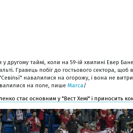
 у другому таймі, коли на 59-ій хвилині Евер Бан
нальті. Гравець побіг до гостьового сектора, щоб 
"Севільї" навалилися на огорожу, і вона не витри
валилися на поле, пише
Marca
/
енко стає основним у "Вест Хемі" і приносить к