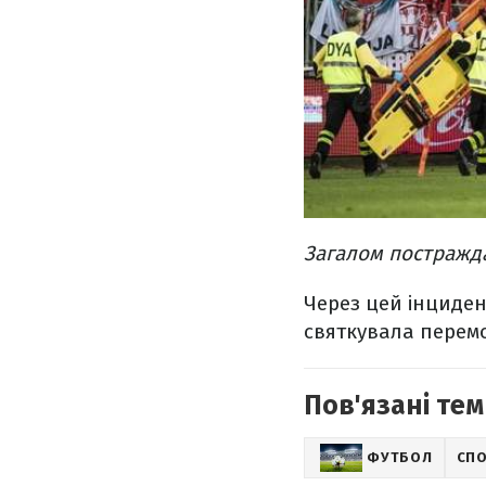
Загалом постражда
Через цей інцидент
святкувала перемог
Пов'язані тем
ФУТБОЛ
СП