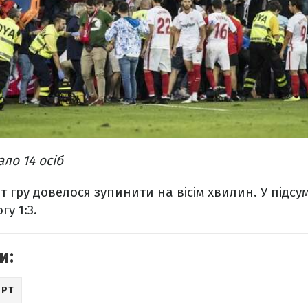
ло 14 осіб
 гру довелося зупинити на вісім хвилин. У підсум
у 1:3.
и:
ОРТ