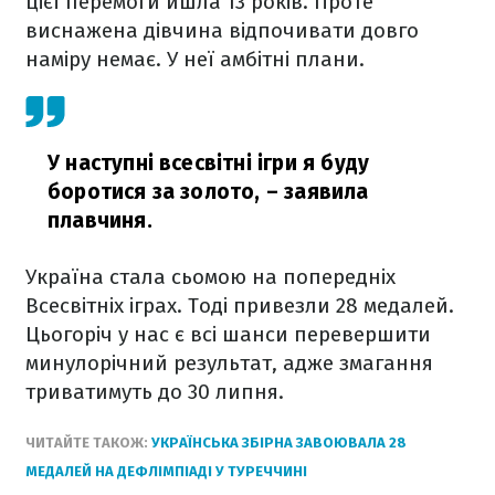
цієї перемоги йшла 13 років. Проте
виснажена дівчина відпочивати довго
наміру немає. У неї амбітні плани.
У наступні всесвітні ігри я буду
боротися за золото,
– заявила
плавчиня.
Україна стала сьомою на попередніх
Всесвітніх іграх. Тоді привезли 28 медалей.
Цьогоріч у нас є всі шанси перевершити
минулорічний результат, адже змагання
триватимуть до 30 липня.
ЧИТАЙТЕ ТАКОЖ:
УКРАЇНСЬКА ЗБІРНА ЗАВОЮВАЛА 28
МЕДАЛЕЙ НА ДЕФЛІМПІАДІ У ТУРЕЧЧИНІ