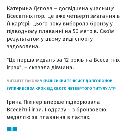
Катерина Дєлова – досвідчена учасниця
Всесвітніх ігор. Це вже четверті змагання в
її кар'єрі. Цього року виборола бронзу у
підводному плаванні на 50 метрів. Своїм
результатом у цьому виді спорту
задоволена.
"Це перша медаль за 12 років на Всесвітніх
іграх", – сказала дівчина.
ЧИТАЙТЕ ТАКОЖ:
УКРАЇНСЬКИЙ ТЕНІСИСТ ДОЛГОПОЛОВ
ЗУПИНИВСЯ ЗА КРОК ВІД СВОГО ЧЕТВЕРТОГО ТИТУЛУ АТР
Ірина Пікінер вперше підкорювала
Всесвітні ігри. І одразу – з бронзовою
медаллю за плавання в ластах.