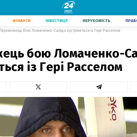
ФІНАНСИ
ІНВЕСТИЦІЇ
НЕРУХОМІСТЬ
ПРАВ
Переможець бою Ломаченко-Салідо зустрінеться із Гері Расселом
ець бою Ломаченко-Са
ться із Гері Расселом