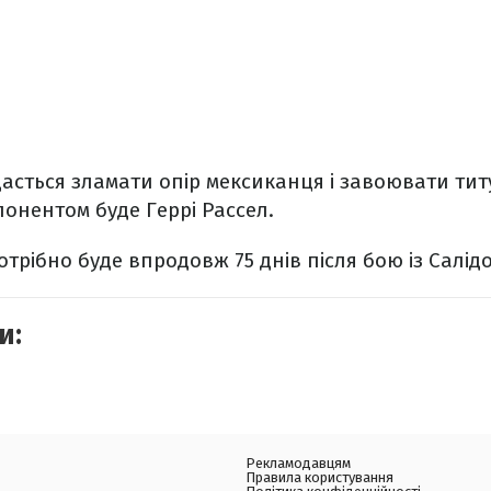
асться зламати опір мексиканця і завоювати тит
онентом буде Геррі Рассел.
трібно буде впродовж 75 днів після бою із Салідо
и:
Рекламодавцям
Правила користування