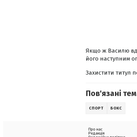
Якщо ж Василю вд
його наступним оп
Захистити титул по
Пов'язані тем
СПОРТ
БОКС
Про нас
Редакція