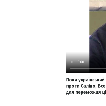
Поки український 
проти Салідо, Вс
для переможця ці