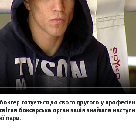
боксер готується до свого другого у професійн
есвітня боксерська організація знайшла наступ
єї пари.