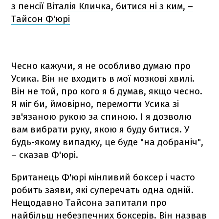
з пенсії Віталія Кличка, битися ні з ким, –
Тайсон Ф'юрі
Чесно кажучи, я не особливо думаю про
Усика. Він не входить в мої мозкові хвилі.
Він не той, про кого я б думав, якщо чесно.
Я міг би, ймовірно, перемогти Усика зі
зв'язаною рукою за спиною. І я дозволю
вам вибрати руку, якою я буду битися. У
будь-якому випадку, це буде "на добраніч",
– сказав Ф'юрі.
Британець Ф'юрі мінливий боксер і часто
робить заяви, які суперечать одна одній.
Нещодавно Тайсона запитали про
найбільш небезпечних боксерів. Він назвав