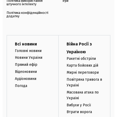
Політика використання
Ігри
штучного інтелекту
Політика конфіденційності
додатку
Всі новини
Війна Росії з
Головні новини
Україною
Новини України
Ракетні обстріли
Прямий ефір
Карта бойових дій
Відеоновини
Мирні переговори
Аудіоновини
Повітряна тривога в
Україні
Погода
Масована атака по
Україні
Вибухи у Росії
Втрати ворога