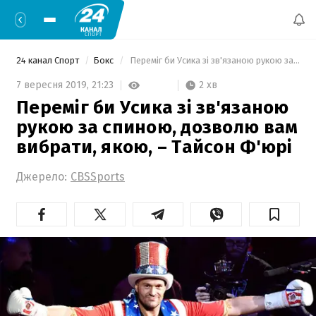
24 канал Спорт
Бокс
 Переміг би Усика зі зв'язаною рукою за спиною, дозволю вам вибрати, якою, – Тайсон Ф'юрі 
2 хв
7 вересня 2019,
21:23
Переміг би Усика зі зв'язаною
рукою за спиною, дозволю вам
вибрати, якою, – Тайсон Ф'юрі
Джерело:
CBSSports