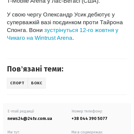
T-Mobile Arena у Лас-Вегасі (США).
У свою чергу Олександр Усик дебютує у
суперважкій вазі поєдинком проти Тайрона
Спонга. Вони
зустрінуться 12-го жовтня у
Чикаго на Wintrust Arena
.
Повʼязані теми:
СПОРТ
БОКС
E-mail редакції
Номер телефону:
news24@24tv.com.ua
+38 044 390 5077
Ми тут:
Ми в соцмережах: