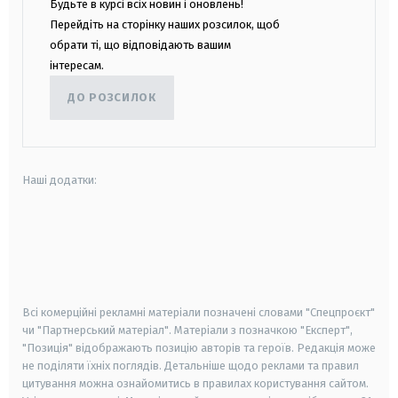
Будьте в курсі всіх новин і оновлень!
Перейдіть на сторінку наших розсилок, щоб
обрати ті, що відповідають вашим
інтересам.
ДО РОЗСИЛОК
Наші додатки:
android
apple
smart tv
samsung smart tv
Всі комерційні рекламні матеріали позначені словами "Спецпроєкт"
чи "Партнерський матеріал". Матеріали з позначкою "Експерт",
"Позиція" відображають позицію авторів та героїв. Редакція може
не поділяти їхніх поглядів. Детальніше щодо реклами та правил
цитування можна ознайомитись в правилах користування сайтом.