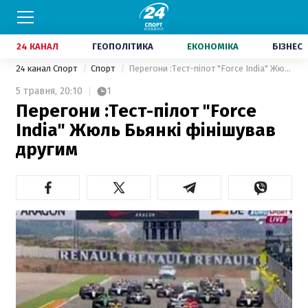
24 КАНАЛ
ГЕОПОЛІТИКА
ЕКОНОМІКА
БІЗНЕС
24 канал Спорт
Спорт
Перегони :Тест-пілот "Force India" Жюль Бьянкі фінішував другим
5 травня,
20:10
1
Перегони :Тест-пілот "Force
India" Жюль Бьянкі фінішував
другим