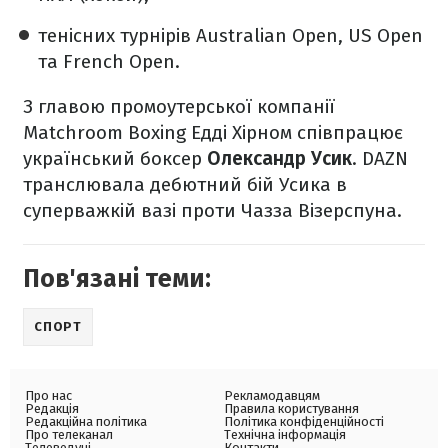
тенісних турнірів Australian Open, US Open
та French Open.
З главою промоутерської компанії
Matchroom Boxing Едді Хірном співпрацює
український боксер
Олександр Усик
. DAZN
транслювала дебютний бій Усика в
суперважкій вазі проти Чазза Візерспуна.
Пов'язані теми:
СПОРТ
Про нас
Рекламодавцям
Редакція
Правила користування
Редакційна політика
Політика конфіденційності
Про телеканал
Технічна інформація
Телеведучі
Контакти