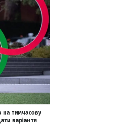
в на тимчасову
дати варіанти