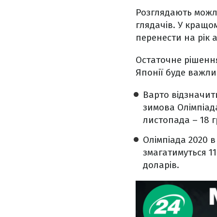
Розглядають можли
глядачів. У кращом
перенести на рік 
Остаточне рішення
Японії буде важл
Варто відзначити
зимова Олімпіада
листопада – 18 г
Олімпіада 2020 в
змагатимуться 1
доларів.