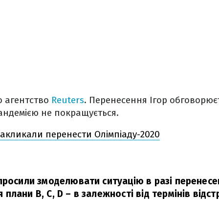
о агентство
Reuters
. Перенесення Ігор обговорюєт
 пандемією не покращується.
акликали перенести Олімпіаду-2020
просили змоделювати ситуацію в разі перенесен
лани B, C, D – в залежності від термінів відст