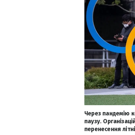
Через пандемію к
паузу. Організац
перенесення літні