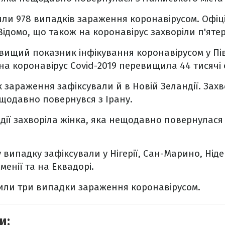
или 978 випадків зараження коронавірусом. Офі
Відомо, що також на коронавірус захворіли п'яте
йвищий показник інфікування коронавірусом
у Пі
х на коронавірус Covid-2019 перевищила
44 тисячі 
 зараження зафіксували й в
Новій Зеландії.
Захв
ещодавно повернувся з Ірану.
дії
захворіла жінка, яка нещодавно повернулася
 випадку зафіксували
у Нігерії, Сан-Марино, Нід
менії та на Еквадорі.
или три випадки зараження коронавірусом.
и: