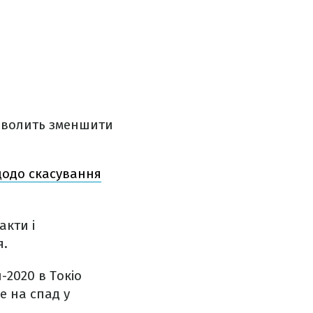
озволить зменшити
 щодо скасування
акти і
я.
и-2020 в Токіо
е на спад у