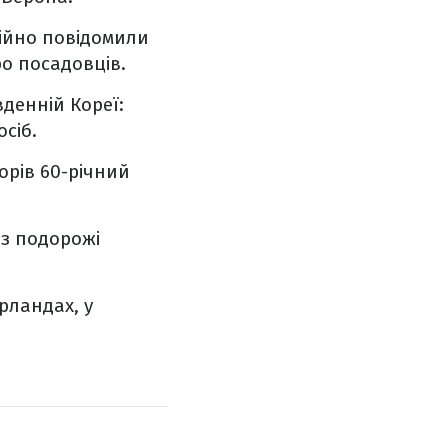
ційно повідомили
ро посадовців.
вденній Кореї
:
осіб.
орів 60-річний
 з подорожі
ерландах, у