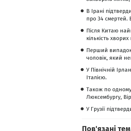
В
Ірані
підтверд
про 34 смертей. 
Після Китаю на
кількість хвори
Перший випадок
чоловік, який н
У
Північній Ірлан
Італією
.
Також по одному
Люксембургу, Вір
У
Грузії
підтверд
Пов'язані тем