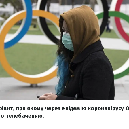
ріант, при якому через епідемію коронавірусу 
по телебаченню.