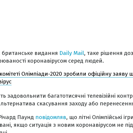
є британське видання
Daily Mail
, таке рішення д
юваності коронавірусом серед людей.
комітеті Олімпіади-2020 зробили офіційну заяву
вірус
ть задовольнити багатотисячні телевізійні контр
альтернатива скасування заходу або перенесенн
Річард Паунд
повідомляв
, що літні Олімпійські ігр
вані, якщо ситуація з новим коронавірусом не під
яці.