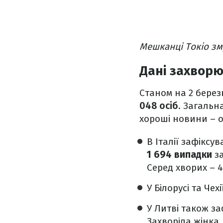
Мешканці Токіо зм
Дані захворю
Станом на 2 берез
048 осіб
. Загальн
хороші новини –
В Італії зафіксу
1 694 випадки
за
Серед хворих – 4
У
Білорусі та Чехі
У
Литві
також за
Захворіла жінка,