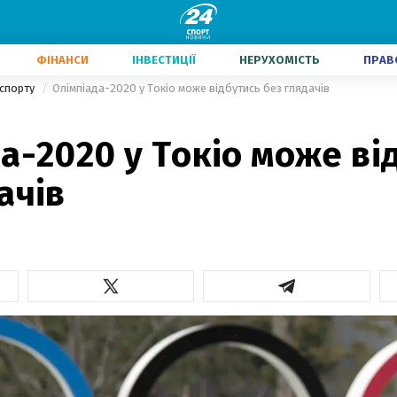
ФІНАНСИ
ІНВЕСТИЦІЇ
НЕРУХОМІСТЬ
ПРАВ
 спорту
Олімпіада-2020 у Токіо може відбутись без глядачів
а-2020 у Токіо може ві
ачів