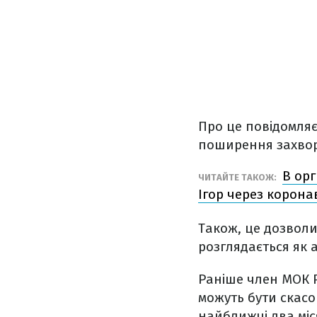
Про це повідомля
поширення захвор
В орг
ЧИТАЙТЕ ТАКОЖ:
Ігор через корона
Також, це дозволи
розглядається як 
Раніше член МОК 
можуть бути скасо
найближчі два міс