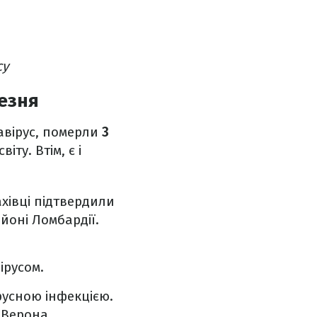
су
резня
навірус, померли
3
іту. Втім, є і
ахівці підтвердили
йоні Ломбардії.
ірусом.
усною інфекцією.
 Верона.