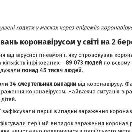
ушені ходити у масках через епідемію коронавіру
вань коронавірусом у світі на 2 бе
ня від вірусної пневмонії, яку спровокував коро
а кількість інфікованих –
89 073 людей
по всьому св
 одужали
понад 45 тисяч людей
.
вали
34 смертельних випадки
від коронавірусу. Ф
раження коронавірусом. Найважча ситуація в ра
 дітей.
ї
зафіксували перші випадки зараження коронав
фіксували перший випадок зараження коронавір
 яка нещодавно повернулася з італійського міста