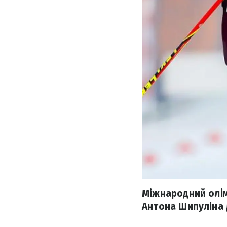
Міжнародний олімп
Антона Шипуліна д