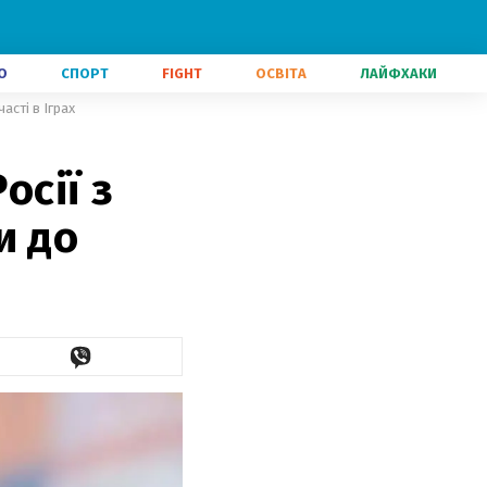
О
СПОРТ
FIGHT
ОСВІТА
ЛАЙФХАКИ
асті в Іграх
осії з
и до