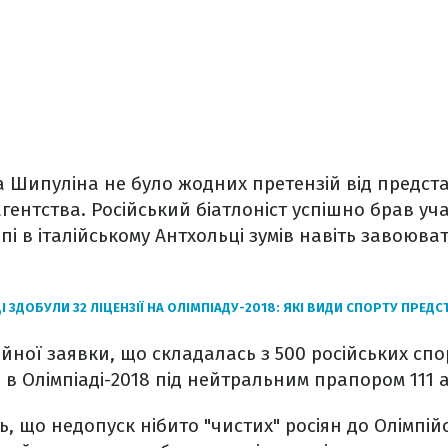
 Шипуліна не було жодних претензій від предст
ентства. Російський біатлоніст успішно брав участ
пі в італійському Антхольці зумів навіть завоюв
І ЗДОБУЛИ 32 ЛІЦЕНЗІЇ НА ОЛІМПІАДУ-2018: ЯКІ ВИДИ СПОРТУ ПРЕ
ійної заявки, що складалась з 500 російських спо
 в Олімпіаді-2018 під нейтральним прапором 111 а
ь, що недопуск нібито "чистих" росіян до Олімпійс