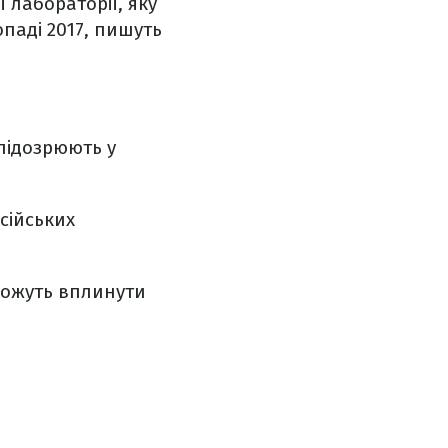
 лабораторії, яку
опаді 2017, пишуть
 підозрюють у
осійських
можуть вплинути