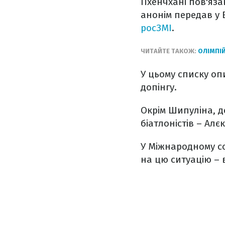
Пхенчхані пов'яза
анонім передав у 
росЗМІ
.
ЧИТАЙТЕ ТАКОЖ:
ОЛІМПІ
У цьому списку оп
допінгу.
Окрім Шипуліна, д
біатлоністів – Алє
У Міжнародному с
на цю ситуацію – 