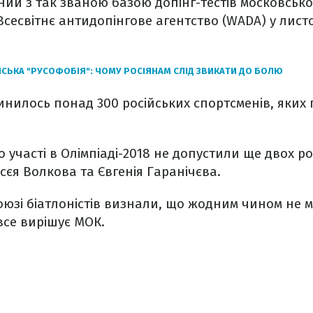
ний з так званою базою допінг-тестів московської
Всесвітнє антидопінгове агентство (WADA) у лист
ЙСЬКА "РУСОФОБІЯ": ЧОМУ РОСІЯНАМ СЛІД ЗВИКАТИ ДО БОЛЮ
инилось понад 300 російських спортсменів, яких
о участі в Олімпіаді-2018 не допустили ще двох р
ксєя Волкова та Євгенія Гаранічєва.
оюзі біатлоністів визнали, що жодним чином не 
все вирішує МОК.