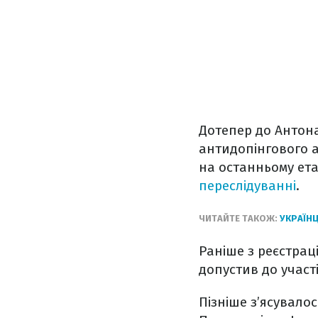
Дотепер до Антона
антидопінгового аг
на останньому ета
переслідуванні
.
ЧИТАЙТЕ ТАКОЖ:
УКРАЇНЦ
Раніше з реєстрац
допустив до участі
Пізніше з’ясувалос