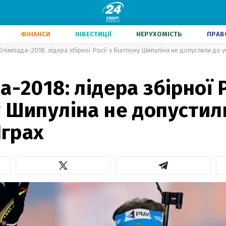
ФІНАНСИ
ІНВЕСТИЦІЇ
НЕРУХОМІСТЬ
ПРАВ
Олімпіада-2018: лідера збірної Росії з біатлону Шипуліна не допустили до уч
а-2018: лідера збірної Р
 Шипуліна не допустил
Іграх