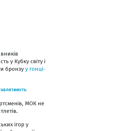
авників
ь у Кубку світу і
ати бронзу
у гонці-
ДСТАВЛЯТИМУТЬ
ртсменів, МОК не
тлетів.
ьких ігор у