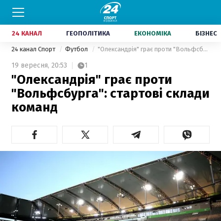
24 КАНАЛ
ГЕОПОЛІТИКА
ЕКОНОМІКА
БІЗНЕС
24 канал Спорт
Футбол
"Олександрія" грає проти "Вольфсбурга": стартові склади команд
19 вересня,
20:53
1
"Олександрія" грає проти
"Вольфсбурга": стартові склади
команд