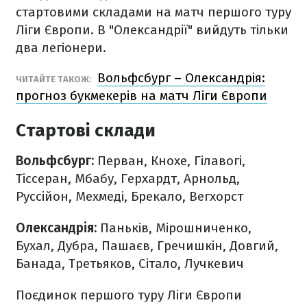
стартовими складами на матч першого туру
Ліги Європи. В "Олександрії" вийдуть тільки
два легіонери.
Вольфсбург – Олександрія:
ЧИТАЙТЕ ТАКОЖ:
прогноз букмекерів на матч Ліги Європи
Стартові склади
Вольфсбург:
Перван, Кнохе, Гілавогі,
Тіссеран, Мбабу, Герхардт, Арнольд,
Руссійон, Мехмеді, Брекало, Вегхорст
Олександрія:
Паньків, Мірошниченко,
Бухал, Дубра, Пашаєв, Гречишкін, Довгий,
Банада, Третьяков, Сітало, Лучкевич
Поєдинок першого туру Ліги Європи