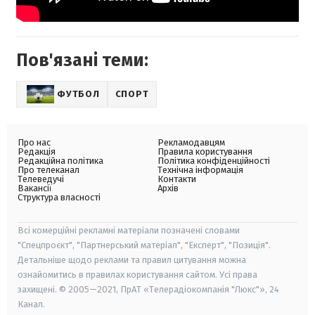
Пов'язані теми:
ФУТБОЛ
СПОРТ
Про нас
Рекламодавцям
Редакція
Правила користування
Редакційна політика
Політика конфіденційності
Про телеканал
Технічна інформація
Телеведучі
Контакти
Вакансії
Архів
Структура власності
Всі комерційні рекламні матеріали позначені словами
"Спецпроєкт", "Партнерський матеріал", "Експерт", "Позиція".
Детальніше щодо реклами та правил цитування можна
ознайомитись в правилах користування сайтом. Усі права
захищені. © 2005—2021, ПрАТ «Телерадіокомпанія "Люкс"», 24
Канал.