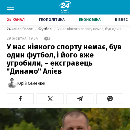
24 КАНАЛ
ГЕОПОЛІТИКА
ЕКОНОМІКА
БІЗНЕС
24 канал Спорт
Футбол
У нас ніякого спорту немає, був один футбол, і його вже угробили, – ексгравець "Динамо" Алієв
29 жовтня,
19:54
2
У нас ніякого спорту немає, був
один футбол, і його вже
угробили, – ексгравець
"Динамо" Алієв
Юрій Семенюк