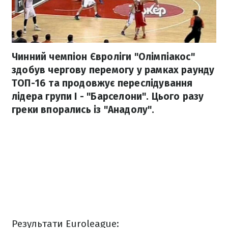
Чинний чемпіон Євроліги "Олімпіакос"
здобув чергову перемогу у рамках раунду
ТОП-16 та продовжує переслідування
лідера групи І - "Барселони". Цього разу
греки впорались із "Анадолу".
Результати Euroleague: