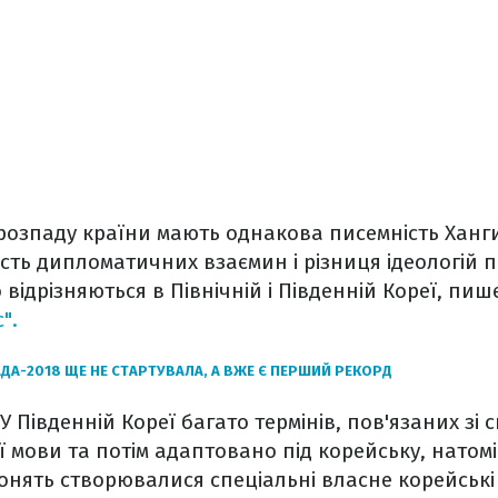
я розпаду країни мають однакова писемність Ханги
сть дипломатичних взаємин і різниця ідеологій 
 відрізняються в Північній і Південній Кореї, пи
".
ДА-2018 ЩЕ НЕ СТАРТУВАЛА, А ВЖЕ Є ПЕРШИЙ РЕКОРД
У Південній Кореї багато термінів, пов'язаних зі 
ї мови та потім адаптовано під корейську, натомі
нять створювалися спеціальні власне корейські