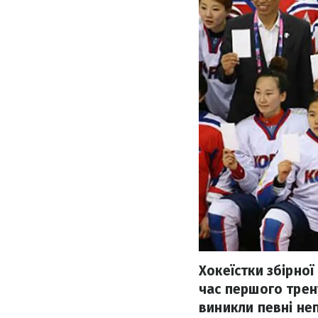
Хокеїстки збірної
час першого трен
виникли певні не