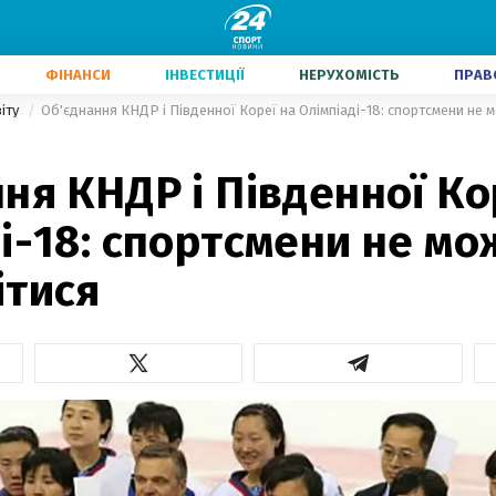
ФІНАНСИ
ІНВЕСТИЦІЇ
НЕРУХОМІСТЬ
ПРАВ
віту
Об'єднання КНДР і Південної Кореї на Олімпіаді-18: спортсмени не 
ня КНДР і Південної Ко
і-18: спортсмени не мо
ітися