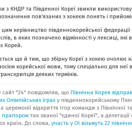
ки з КНДР та Південної Кореї звикли використову
позначення пов'язаних з хокеєм понять і прийомі
 з цим керівництво південнокорейської федерації
слів, в яких позначено відмінності у лексиці, як
х Корей.
ється ще й тим, що збірну Кореї з хокею очолює 
носієм корейської мови, тому спеціально для неї
транскрипція деяких термінів.
 сайт "24" повідомляв, що
Північна Корея відпра
их Олімпійських іграх
у південнокорейському Пхен
а церемонії відкриття Ігор команди з Північної т
м прапором
так званої "єдиної Кореї", а делегаці
ох країн. До слова,
участь у ОІ візьмуть 22 північ