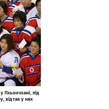
 у Пхьончхані, під
, відтак у них