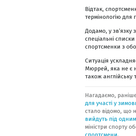
Відтак, спортсмен
термінологію для 
Додамо, у зв’язку
спеціальні списки 
спортсменки з обо
Ситуація ускладня
Мюррей, яка не є 
також англійську 
Нагадаємо, раніше
для участі у зимов
стало відомо, що н
вийдуть під одни
міністри спорту об
спортсмени.