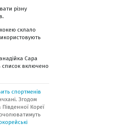
вати різну
в.
 хокею склало
і використовують
канадійка Сара
 в список включено
вить спортменів
чхані. Згодом
а Південної Кореї
ї очолюватимуть
нокорейські