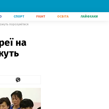
О
СПОРТ
FIGHT
ОСВІТА
ЛАЙФХАКИ
можуть порозумітися
реї на
жуть