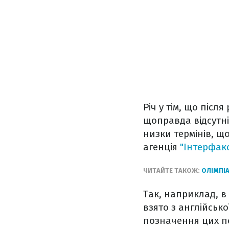
Річ у тім, що післ
щоправда відсутні
низки термінів, що
агенція
"Інтерфакс
ЧИТАЙТЕ ТАКОЖ:
ОЛІМПІА
Так, наприклад, в 
взято з англійсько
позначення цих по