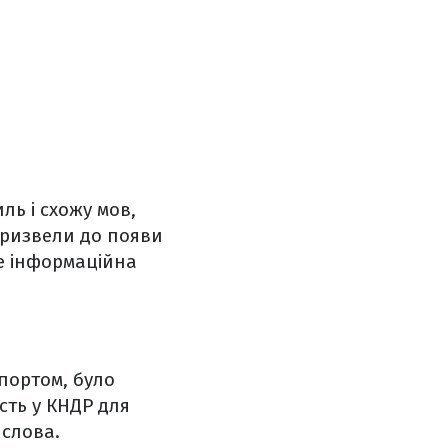
ль і схожу мов,
призвели до появи
ше інформаційна
спортом, було
сть у КНДР для
 слова.