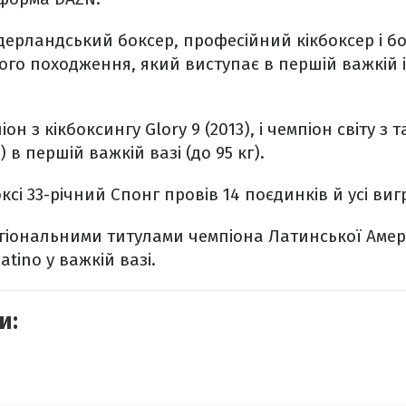
дерландський боксер, професійний кікбоксер і б
го походження, який виступає в першій важкій і
он з кікбоксингу Glory 9 (2013), і чемпіон світу з 
) в першій важкій вазі (до 95 кг).
сі 33-річний Спонг провів 14 поєдинків й усі виг
гіональними титулами чемпіона Латинської Амер
atino у важкій вазі.
и: