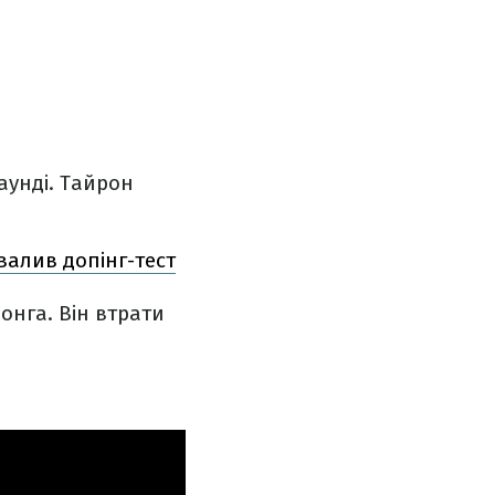
аунді. Тайрон
валив допінг-тест
онга. Він втрати