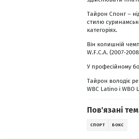
Тайрон Спонг
– ні
стилю суринамсько
категоріях.
Він колишній чемпі
W.F.C.A. (2007-2008
У професійному бок
Тайрон володіє ре
WBC Latino і WBO L
Пов'язані тем
СПОРТ
БОКС