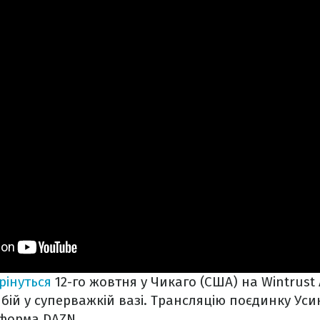
рінуться
12-го жовтня у Чикаго (США) на Wintrust
бій у суперважкій вазі. Трансляцію поєдинку Уси
тформа
DAZN
.