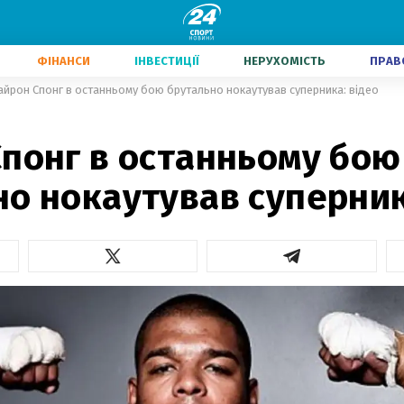
ФІНАНСИ
ІНВЕСТИЦІЇ
НЕРУХОМІСТЬ
ПРАВ
айрон Спонг в останньому бою брутально нокаутував суперника: відео
Спонг в останньому бою
о нокаутував суперник