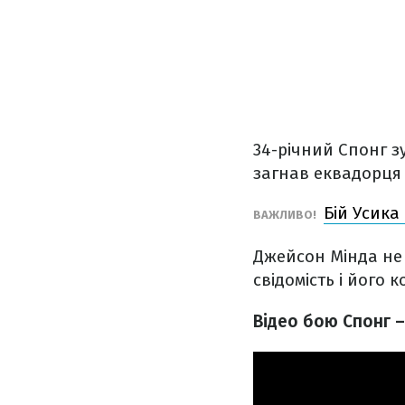
34-річний Спонг з
загнав еквадорця 
Бій Усика
ВАЖЛИВО!
Джейсон Мінда не 
свідомість і його
Відео бою Спонг –