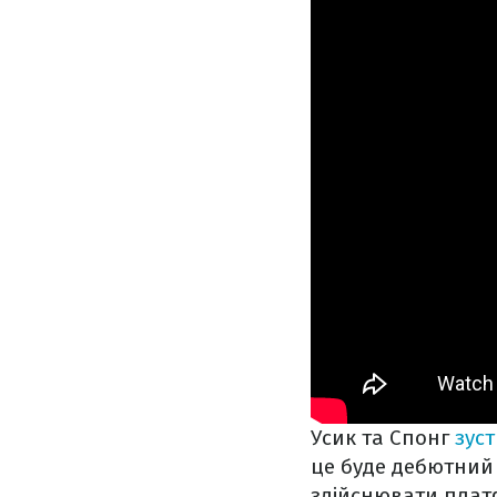
Усик та Спонг
зуст
це буде дебютний 
здійснювати пла