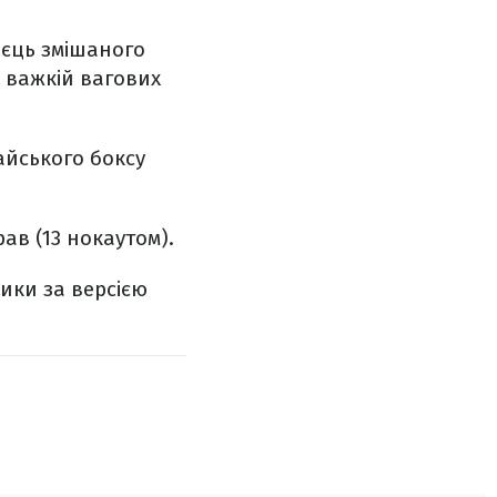
оєць змішаного
 важкій вагових
тайського боксу
рав (13 нокаутом).
ики за версією