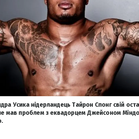
дра Усика нідерландець Тайрон Спонг свій оста
не мав проблем з еквадорцем Джейсоном Міндо
о.