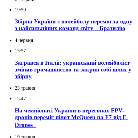
19:59
Збірна України з волейболу перемогла одну
з найсильніших команд світу – Бразилію
4 червня
15:57
Загрався в Італії: український волейболіст
змінив громадянство та закрив собі шлях у
збірну
23 травня
15:47
На чемпіонаті України в перегонах FPV-
дронів переміг пілот McQueen на F7 від F-
Drones
19 травня