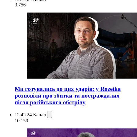
3 756
Ми готувались до цих ударів: у Rozetka
розповіли про збитки та постраждалих
після російського обстрілу
15:45
24 Канал
10 159