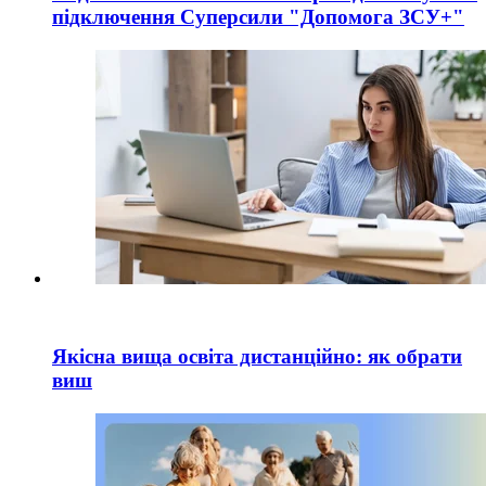
підключення Суперсили "Допомога ЗСУ+"
Якісна вища освіта дистанційно: як обрати
виш