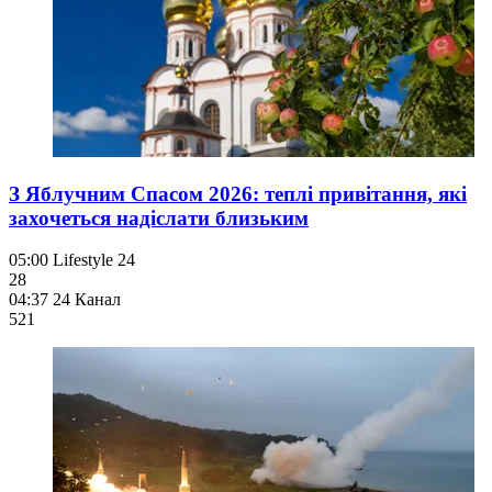
З Яблучним Спасом 2026: теплі привітання, які
захочеться надіслати близьким
05:00
Lifestyle 24
28
04:37
24 Канал
521