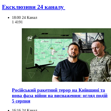
Ексклюзиви 24 каналу
18:00
24 Канал
1 419
1
Російський ракетний терор на Київщині та
нова фаза війни на виснаження: огляд подій
5 серпня
16:16
24 Канал