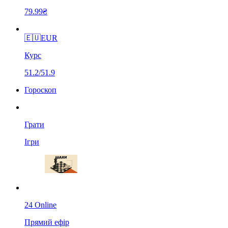
79.99₴
🇪🇺
EUR
Курс
51.2/51.9
Гороскоп
Грати
Ігри
24 Online
Прямий ефір