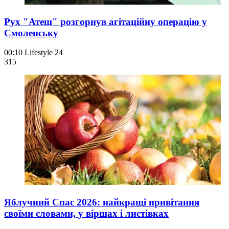
Рух "Атеш" розгорнув агітаційну операцію у
Смоленську
00:10
Lifestyle 24
315
Яблучний Спас 2026: найкращі привітання
своїми словами, у віршах і листівках