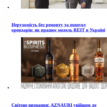
Нерухомість без ремонту та пошуку
орендарів: як працює модель REIT в Україні
Світове визнання: AZNAURI увійшов до