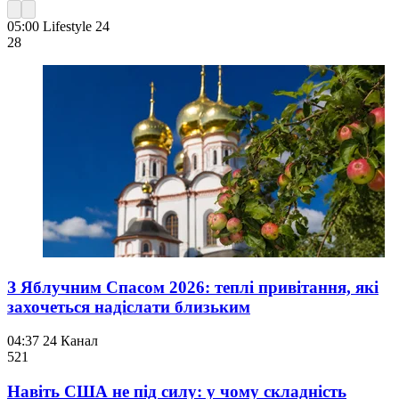
05:00
Lifestyle 24
28
З Яблучним Спасом 2026: теплі привітання, які
захочеться надіслати близьким
04:37
24 Канал
521
Навіть США не під силу: у чому складність