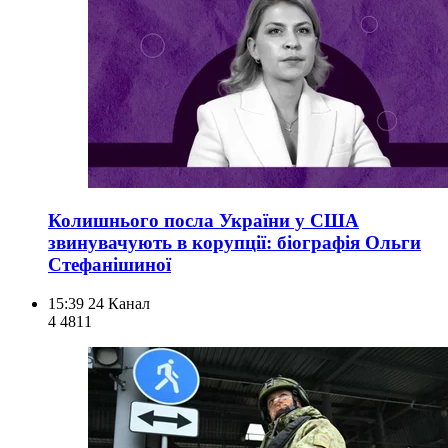
Колишнього посла України у США
звинувачують в корупції: біографія Ольги
Стефанішиної
15:39
24 Канал
4 481
1