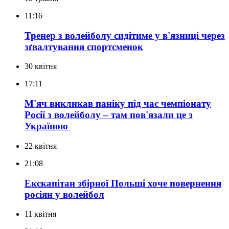
11:16
Тренер з волейболу сидітиме у в'язниці через
зґвалтування спортсменок
30 квітня
17:11
М'яч викликав паніку під час чемпіонату
Росії з волейболу – там пов'язали це з
Україною
22 квітня
21:08
Екскапітан збірної Польщі хоче повернення
росіян у волейбол
11 квітня