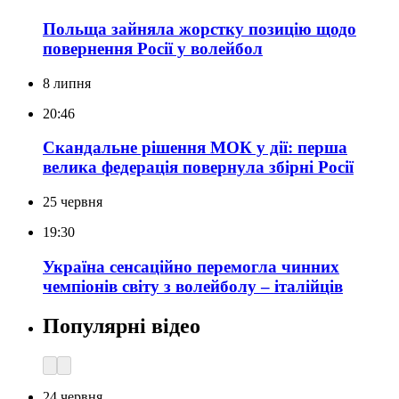
Польща зайняла жорстку позицію щодо
повернення Росії у волейбол
8 липня
20:46
Скандальне рішення МОК у дії: перша
велика федерація повернула збірні Росії
25 червня
19:30
Україна сенсаційно перемогла чинних
чемпіонів світу з волейболу – італійців
Популярні відео
24 червня