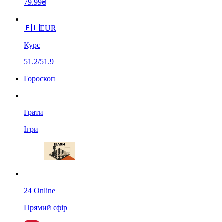
79.99₴
🇪🇺
EUR
Курс
51.2/51.9
Гороскоп
Грати
Ігри
24 Online
Прямий ефір