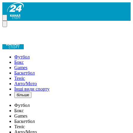
Футбол
Бокс
Games
Баскетбол
Теніс
Авто/Мото
Інші види спорту
більше
Футбол
Бокс
Games
Баскетбол
Теніс
Авто/Мото