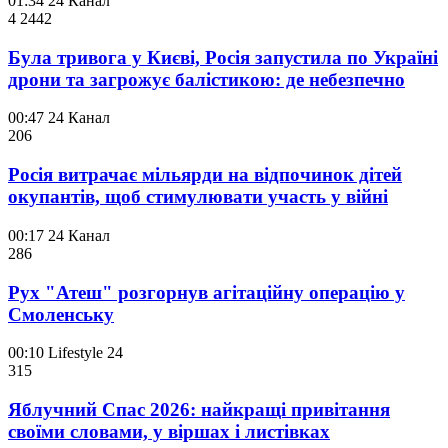
01:34
24 Канал
4 244
2
Була тривога у Києві, Росія запустила по Україні
дрони та загрожує балістикою: де небезпечно
00:47
24 Канал
206
Росія витрачає мільярди на відпочинок дітей
окупантів, щоб стимулювати участь у війні
00:17
24 Канал
286
Рух "Атеш" розгорнув агітаційну операцію у
Смоленську
00:10
Lifestyle 24
315
Яблучний Спас 2026: найкращі привітання
своїми словами, у віршах і листівках