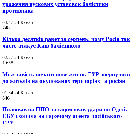
ураження пускових установок балістики
противника
03:47
24 Канал
748
Кілька десятків ракет за серпень: чому Росія так
часто атакує Київ балістикою
02:27
24 Канал
1 658
Можливість почати нове життя: ГУР звернулося
до жителів на окупованих територіях та росіян
01:34
24 Канал
646
Полював на ППО та коригував удари по Одесі:
СБУ схопила на гарячому агента російського
ГРУ