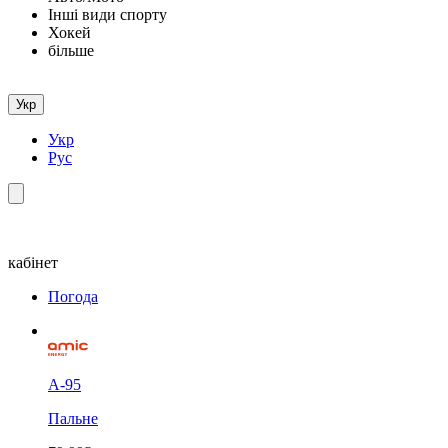
Інші види спорту
Хокей
більше
Укр
Укр
Рус
кабінет
Погода
А-95
Пальне