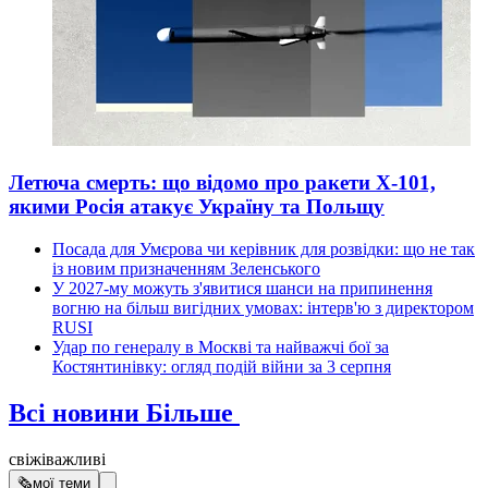
Летюча смерть: що відомо про ракети Х-101,
якими Росія атакує Україну та Польщу
Посада для Умєрова чи керівник для розвідки: що не так
із новим призначенням Зеленського
У 2027-му можуть з'явитися шанси на припинення
вогню на більш вигідних умовах: інтерв'ю з директором
RUSI
Удар по генералу в Москві та найважчі бої за
Костянтинівку: огляд подій війни за 3 серпня
Всі новини
Більше
свіжі
важливі
🗞
мої теми