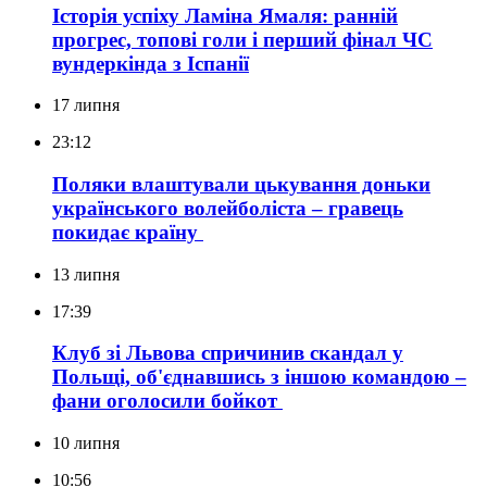
Історія успіху Ламіна Ямаля: ранній
прогрес, топові голи і перший фінал ЧС
вундеркінда з Іспанії
17 липня
23:12
Поляки влаштували цькування доньки
українського волейболіста – гравець
покидає країну
13 липня
17:39
Клуб зі Львова спричинив скандал у
Польщі, об'єднавшись з іншою командою –
фани оголосили бойкот
10 липня
10:56