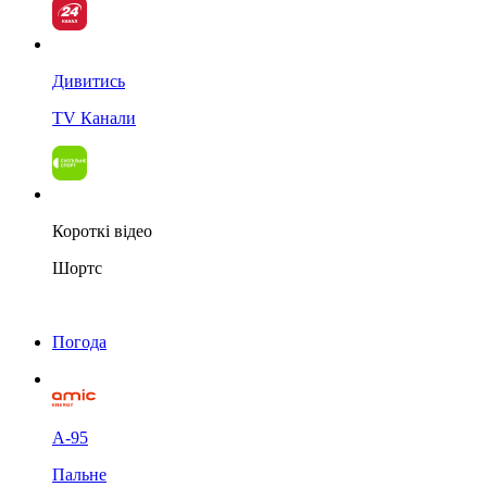
Дивитись
TV Канали
Короткі відео
Шортс
Погода
А-95
Пальне