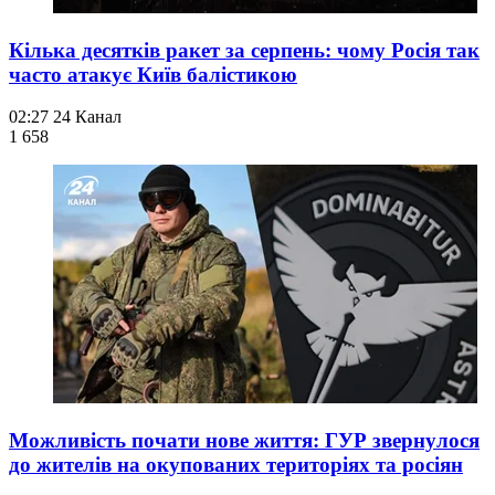
Кілька десятків ракет за серпень: чому Росія так
часто атакує Київ балістикою
02:27
24 Канал
1 658
Можливість почати нове життя: ГУР звернулося
до жителів на окупованих територіях та росіян