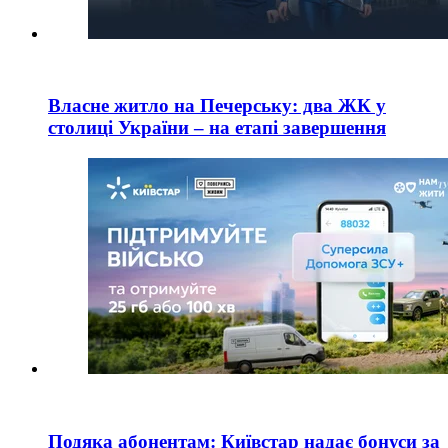
Власне житло на Печерську: два ЖК у
столиці України – на етапі завершення
Подяка абонентам: Київстар надає бонуси за