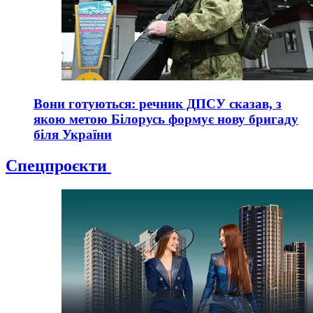
Вони готуються: речник ДПСУ сказав, з
якою метою Білорусь формує нову бригаду
біля України
Спецпроєкти